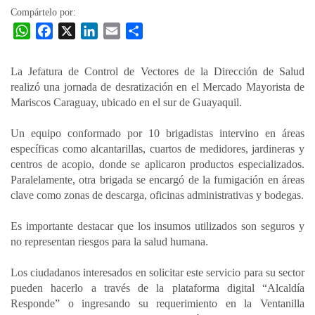
Compártelo por:
W
F
X
L
E
C
h
a
i
m
o
a
c
n
a
m
La Jefatura de Control de Vectores de la Dirección de Salud
t
e
k
i
p
realizó una jornada de desratización en el Mercado Mayorista de
s
b
e
l
a
Mariscos Caraguay, ubicado en el sur de Guayaquil.
A
o
d
r
p
o
I
t
Un equipo conformado por 10 brigadistas intervino en áreas
específicas como alcantarillas, cuartos de medidores, jardineras y
p
k
n
i
centros de acopio, donde se aplicaron productos especializados.
r
Paralelamente, otra brigada se encargó de la fumigación en áreas
clave como zonas de descarga, oficinas administrativas y bodegas.
Es importante destacar que los insumos utilizados son seguros y
no representan riesgos para la salud humana.
Los ciudadanos interesados en solicitar este servicio para su sector
pueden hacerlo a través de la plataforma digital “Alcaldía
Responde” o ingresando su requerimiento en la Ventanilla