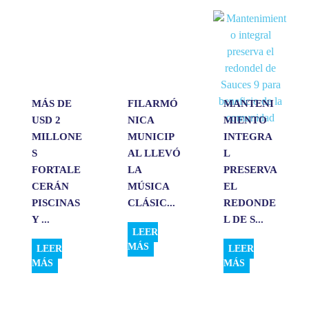
s
b
e
l
a
A
o
d
r
p
o
I
t
p
k
n
i
r
MÁS DE
FILARMÓ
MANTENI
USD 2
NICA
MIENTO
MILLONE
MUNICIP
INTEGRA
S
AL LLEVÓ
L
FORTALE
LA
PRESERVA
CERÁN
MÚSICA
EL
PISCINAS
CLÁSIC...
REDONDE
Y ...
L DE S...
LEER
MÁS
LEER
LEER
MÁS
MÁS