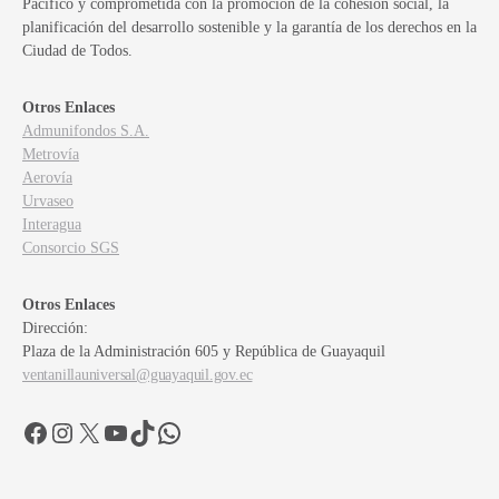
Pacífico y comprometida con la promoción de la cohesión social, la
planificación del desarrollo sostenible y la garantía de los derechos en la
Ciudad de Todos.
Otros Enlaces
Admunifondos S.A.
Metrovía
Aerovía
Urvaseo
Interagua
Consorcio SGS
Otros Enlaces
Dirección:
Plaza de la Administración 605 y República de Guayaquil
ventanillauniversal@guayaquil.gov.ec
Facebook
Instagram
X
YouTube
TikTok
WhatsApp