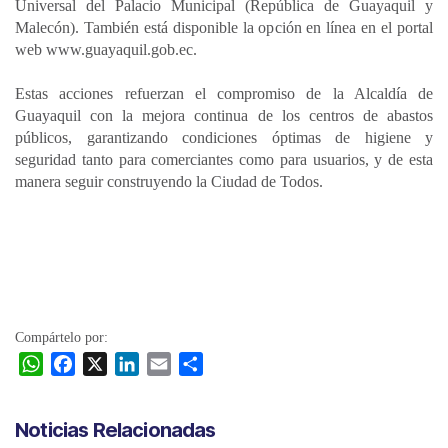
Universal del Palacio Municipal (República de Guayaquil y
Malecón). También está disponible la opción en línea en el portal
web www.guayaquil.gob.ec.
Estas acciones refuerzan el compromiso de la Alcaldía de
Guayaquil con la mejora continua de los centros de abastos
públicos, garantizando condiciones óptimas de higiene y
seguridad tanto para comerciantes como para usuarios, y de esta
manera seguir construyendo la Ciudad de Todos.
Compártelo por:
W
F
X
L
E
C
h
a
i
m
o
a
c
n
a
m
Noticias Relacionadas
t
e
k
i
p