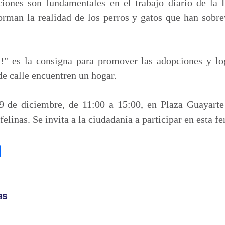
p
iones son fundamentales en el trabajo diario de la 
a
rman la realidad de los perros y gatos que han sobre
r
t
i
!" es la consigna para promover las adopciones y l
r
de calle encuentren un hogar.
 9 de diciembre, de 11:00 a 15:00, en Plaza Guayarte
elinas. Se invita a la ciudadanía a participar en esta fe
C
o
m
p
as
a
r
t