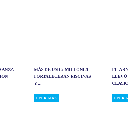
i
r
ERANZA
MÁS DE USD 2 MILLONES
FILAR
CIÓN
FORTALECERÁN PISCINAS
LLEVÓ
Y ...
CLÁSIC.
LEER MÁS
LEER 