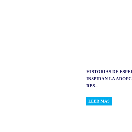
p
k
n
HISTORIAS DE ESP
INSPIRAN LA ADOP
RES...
LEER MÁS