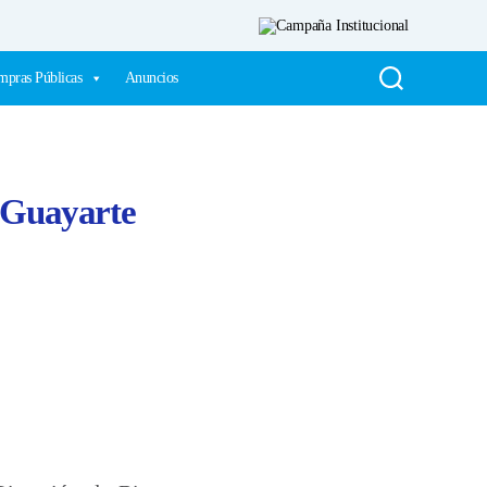
pras Públicas
Anuncios
a Guayarte