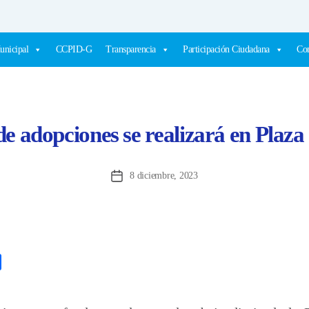
unicipal
CCPID-G
Transparencia
Participación Ciudadana
Com
e adopciones se realizará en Plaz
8 diciembre, 2023
Fecha
de
la
entrada
C
o
m