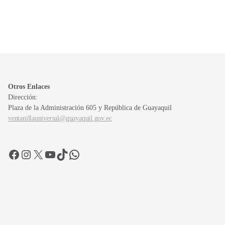
Otros Enlaces
Dirección:
Plaza de la Administración 605 y República de Guayaquil
ventanillauniversal@guayaquil.gov.ec
Facebook
Instagram
X
YouTube
TikTok
WhatsApp