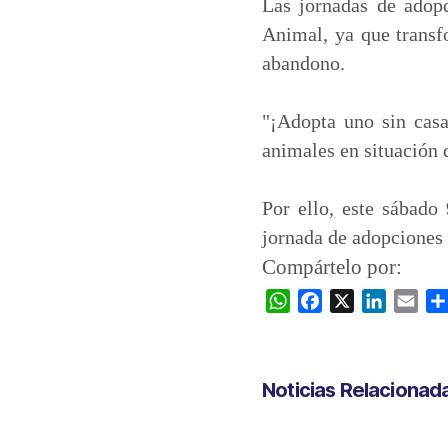
t
e
k
i
Las jornadas de adopc
s
b
e
l
Animal, ya que transfo
A
o
d
abandono.
p
o
I
p
k
n
"¡Adopta uno sin casa
animales en situación 
Por ello, este sábado
jornada de adopciones f
Compártelo por:
W
F
X
L
E
h
a
i
m
a
c
n
a
t
e
k
i
Noticias Relacionad
s
b
e
l
A
o
d
p
o
I