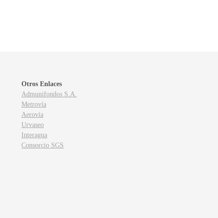
Otros Enlaces
Admunifondos S.A.
Metrovía
Aerovía
Urvaseo
Interagua
Consorcio SGS