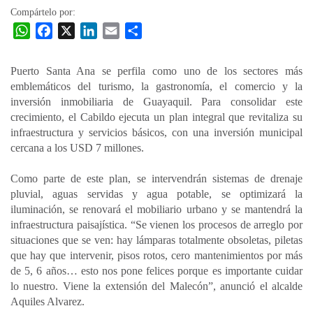
Compártelo por:
W
F
X
L
E
C
h
a
i
m
o
a
c
n
a
m
Puerto Santa Ana se perfila como uno de los sectores más
t
e
k
i
p
emblemáticos del turismo, la gastronomía, el comercio y la
s
b
e
l
a
inversión inmobiliaria de Guayaquil. Para consolidar este
A
o
d
r
crecimiento, el Cabildo ejecuta un plan integral que revitaliza su
p
o
I
t
infraestructura y servicios básicos, con una inversión municipal
cercana a los USD 7 millones.
p
k
n
i
r
Como parte de este plan, se intervendrán sistemas de drenaje
pluvial, aguas servidas y agua potable, se optimizará la
iluminación, se renovará el mobiliario urbano y se mantendrá la
infraestructura paisajística. “Se vienen los procesos de arreglo por
situaciones que se ven: hay lámparas totalmente obsoletas, piletas
que hay que intervenir, pisos rotos, cero mantenimientos por más
de 5, 6 años… esto nos pone felices porque es importante cuidar
lo nuestro. Viene la extensión del Malecón”, anunció el alcalde
Aquiles Alvarez.