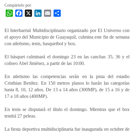
Compártelo por:
W
F
X
L
E
C
h
a
i
m
o
a
c
n
a
m
El Interbarrial Multidisciplinario organizado por El Universo con
t
e
k
i
p
el apoyo del Municipio de Guayaquil, culmina este fin de semana
s
b
e
l
a
con atletismo, tenis, basquetbol y box.
A
o
d
r
p
o
I
t
El básquet culminará el domingo 23 en las canchas 35, 36 y el
coliseo Abel Jiménez, a partir de las 10:00.
p
k
n
i
r
En atletismo las competencias serán en la pista del estadio
Cristhian Benítez. En 150 metros planos lo harán las categorías
hasta 8, 10, 12 años. De 13 a 14 años (300MP), de 15 a 16 y de
17 a 18 años (400MP).
En tenis se disputará el título el domingo. Mientras que el box
tendrá 27 peleas.
La fiesta deportiva multidisciplinaria fue inaugurada en octubre de