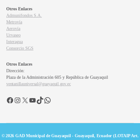
Otros Enlaces
Admunifondos S.A.
Metrovía
Aerovía
Urvaseo
Interagua
Consorcio SGS
Otros Enlaces
Dirección:
Plaza de la Administración 605 y República de Guayaquil
ventanillauniversal@guayaquil.gov.ec
Facebook
Instagram
X
YouTube
TikTok
WhatsApp
© 2026 GAD Municipal de Guayaquil - Guayaquil, Ecuador (LOTAIP Art.