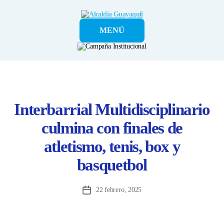
Alcaldía
MENÚ
Guayaquil
Interbarrial Multidisciplinario
culmina con finales de
atletismo, tenis, box y
basquetbol
22 febrero, 2025
Fecha
de
la
entrada