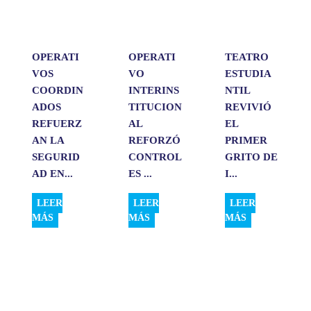
p
k
n
i
r
OPERATI
OPERATI
TEATRO
VOS
VO
ESTUDIA
COORDIN
INTERINS
NTIL
ADOS
TITUCION
REVIVIÓ
REFUERZ
AL
EL
AN LA
REFORZÓ
PRIMER
SEGURID
CONTROL
GRITO DE
AD EN...
ES ...
I...
LEER
LEER
LEER
MÁS
MÁS
MÁS