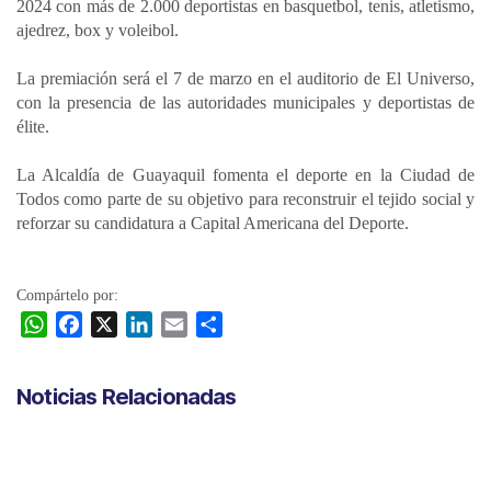
2024 con más de 2.000 deportistas en basquetbol, tenis, atletismo,
ajedrez, box y voleibol.
La premiación será el 7 de marzo en el auditorio de El Universo,
con la presencia de las autoridades municipales y deportistas de
élite.
La Alcaldía de Guayaquil fomenta el deporte en la Ciudad de
Todos como parte de su objetivo para reconstruir el tejido social y
reforzar su candidatura a Capital Americana del Deporte.
Compártelo por:
W
F
X
L
E
C
h
a
i
m
o
a
c
n
a
m
Noticias Relacionadas
t
e
k
i
p
s
b
e
l
a
A
o
d
r
p
o
I
t