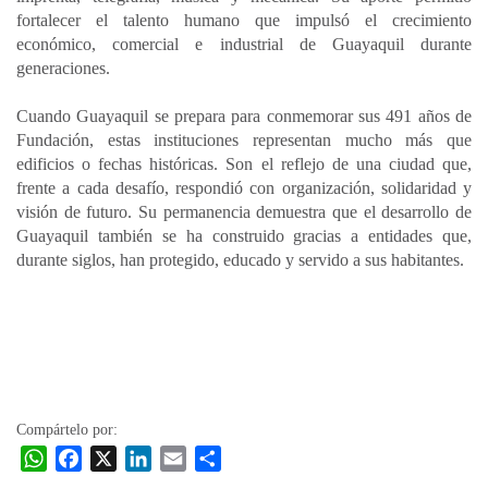
fortalecer el talento humano que impulsó el crecimiento
económico, comercial e industrial de Guayaquil durante
generaciones.
Cuando Guayaquil se prepara para conmemorar sus 491 años de
Fundación, estas instituciones representan mucho más que
edificios o fechas históricas. Son el reflejo de una ciudad que,
frente a cada desafío, respondió con organización, solidaridad y
visión de futuro. Su permanencia demuestra que el desarrollo de
Guayaquil también se ha construido gracias a entidades que,
durante siglos, han protegido, educado y servido a sus habitantes.
Compártelo por:
W
F
X
L
E
C
h
a
i
m
o