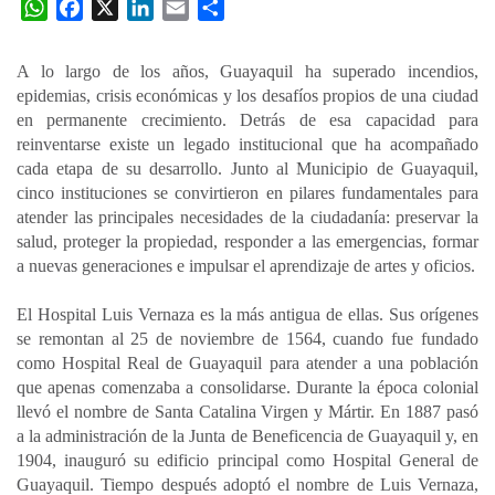
W
F
X
L
E
C
h
a
i
m
o
a
c
n
a
m
A lo largo de los años, Guayaquil ha superado incendios,
t
e
k
i
p
epidemias, crisis económicas y los desafíos propios de una ciudad
s
b
e
l
a
en permanente crecimiento. Detrás de esa capacidad para
A
o
d
r
reinventarse existe un legado institucional que ha acompañado
p
o
I
t
cada etapa de su desarrollo. Junto al Municipio de Guayaquil,
cinco instituciones se convirtieron en pilares fundamentales para
p
k
n
i
atender las principales necesidades de la ciudadanía: preservar la
r
salud, proteger la propiedad, responder a las emergencias, formar
a nuevas generaciones e impulsar el aprendizaje de artes y oficios.
El Hospital Luis Vernaza es la más antigua de ellas. Sus orígenes
se remontan al 25 de noviembre de 1564, cuando fue fundado
como Hospital Real de Guayaquil para atender a una población
que apenas comenzaba a consolidarse. Durante la época colonial
llevó el nombre de Santa Catalina Virgen y Mártir. En 1887 pasó
a la administración de la Junta de Beneficencia de Guayaquil y, en
1904, inauguró su edificio principal como Hospital General de
Guayaquil. Tiempo después adoptó el nombre de Luis Vernaza,