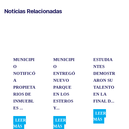
a
c
n
a
m
Noticias Relacionadas
t
e
k
i
p
s
b
e
l
a
A
o
d
r
p
o
I
t
p
k
n
i
r
MUNICIPI
MUNICIPI
ESTUDIA
O
O
NTES
NOTIFICÓ
ENTREGÓ
DEMOSTR
A
NUEVO
ARON SU
PROPIETA
PARQUE
TALENTO
RIOS DE
EN LOS
EN LA
INMUEBL
ESTEROS
FINAL D...
ES ...
Y...
LEER
MÁS
LEER
LEER
MÁS
MÁS