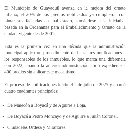
a
c
n
a
m
El Municipio de Guayaquil avanza en la mejora del ornato
t
e
k
i
p
urbano, el 20% de los predios notificados ya cumplieron con
s
b
e
l
a
pintar sus fachadas en mal estado, sumándose a la iniciativa
A
o
d
r
basada en la Ordenanza para el Embellecimiento y Ornato de la
p
o
I
t
ciudad, vigente desde 2001.
p
k
n
i
Esta es la primera vez en una década que la administración
r
municipal aplica un procedimiento de hasta tres notificaciones a
los responsables de los inmuebles, lo que marca una diferencia
con 2022, cuando la anterior administración abrió expediente a
400 predios sin aplicar este mecanismo.
El proceso de notificaciones inició el 2 de julio de 2025 y abarcó
cuatro cuadrantes principales:
De Malecón a Boyacá y de Aguirre a Loja.
De Boyacá a Pedro Moncayo y de Aguirre a Julián Coronel.
Ciudadelas Urdesa y Miraflores.