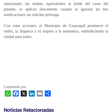
sancionado; las multas, equivalentes al doble del costo del
pintado, se aplican únicamente cuando se ignoran las tres
notificaciones sin solicitar prórroga.
Con estas acciones, el Municipio de Guayaquil promueve el
orden, la limpieza y el respeto a la normativa, embelleciendo la
ciudad para todos.
Compártelo por:
W
F
X
L
E
C
h
a
i
m
o
a
c
n
a
m
Noticias Relacionadas
t
e
k
i
p