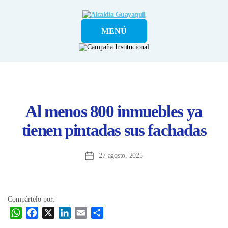
Alcaldía
MENÚ
Guayaquil
Al menos 800 inmuebles ya
tienen pintadas sus fachadas
27 agosto, 2025
Fecha
de
la
entrada
Compártelo por:
W
F
X
L
E
C
h
a
i
m
o