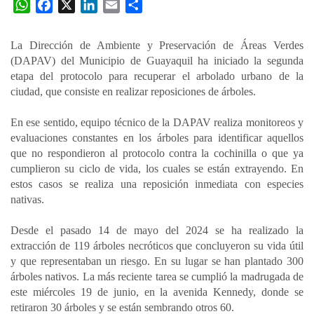
W
F
X
L
E
C
h
a
i
m
o
a
c
n
a
m
La Dirección de Ambiente y Preservación de Áreas Verdes
t
e
k
i
p
(DAPAV) del Municipio de Guayaquil ha iniciado la segunda
s
b
e
l
a
etapa del protocolo para recuperar el arbolado urbano de la
A
o
d
r
ciudad, que consiste en realizar reposiciones de árboles.
p
o
I
t
En ese sentido, equipo técnico de la DAPAV realiza monitoreos y
p
k
n
i
evaluaciones constantes en los árboles para identificar aquellos
r
que no respondieron al protocolo contra la cochinilla o que ya
cumplieron su ciclo de vida, los cuales se están extrayendo. En
estos casos se realiza una reposición inmediata con especies
nativas.
Desde el pasado 14 de mayo del 2024 se ha realizado la
extracción de 119 árboles necróticos que concluyeron su vida útil
y que representaban un riesgo. En su lugar se han plantado 300
árboles nativos. La más reciente tarea se cumplió la madrugada de
este miércoles 19 de junio, en la avenida Kennedy, donde se
retiraron 30 árboles y se están sembrando otros 60.