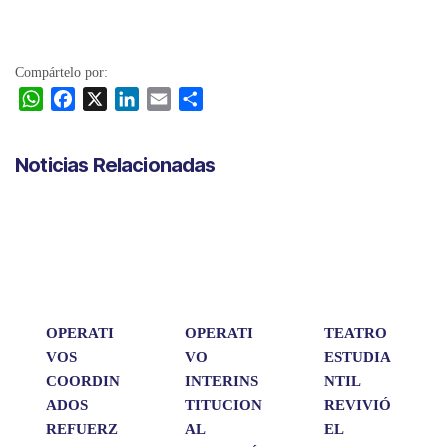
Compártelo por:
W
F
X
L
E
C
h
a
i
m
o
a
c
n
a
m
Noticias Relacionadas
t
e
k
i
p
s
b
e
l
a
A
o
d
r
p
o
I
t
p
k
n
i
r
OPERATI
OPERATI
TEATRO
VOS
VO
ESTUDIA
COORDIN
INTERINS
NTIL
ADOS
TITUCION
REVIVIÓ
REFUERZ
AL
EL