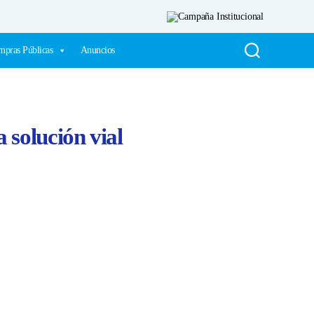
pras Públicas
Anuncios
a solución vial