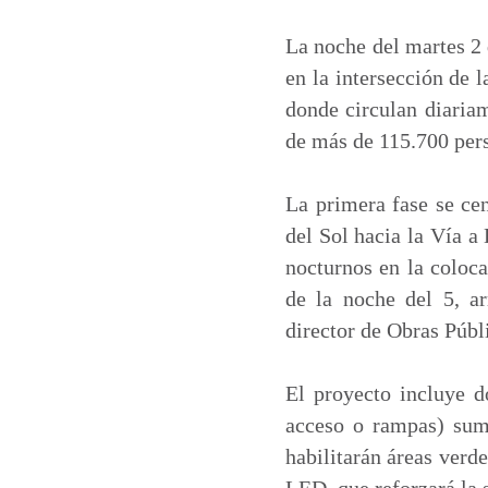
a
c
n
a
t
e
k
i
La noche del martes 2 
s
b
e
l
en la intersección de
A
o
d
donde circulan diaria
p
o
I
de más de 115.700 pers
p
k
n
La primera fase se cen
del Sol hacia la Vía a
nocturnos en la coloca
de la noche del 5, ar
director de Obras Públ
El proyecto incluye 
acceso o rampas) suma
habilitarán áreas verd
LED, que reforzará la 