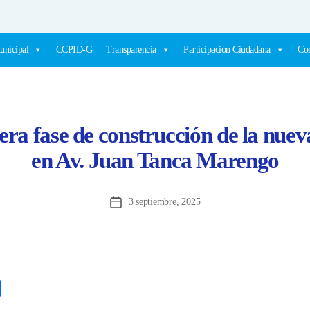
unicipal
CCPID-G
Transparencia
Participación Ciudadana
Com
era fase de construcción de la nuev
en Av. Juan Tanca Marengo
3 septiembre, 2025
Fecha
de
la
entrada
C
o