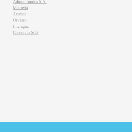
Admunifondos S.A.
Metrovía
Aerovía
Urvaseo
Interagua
Consorcio SGS