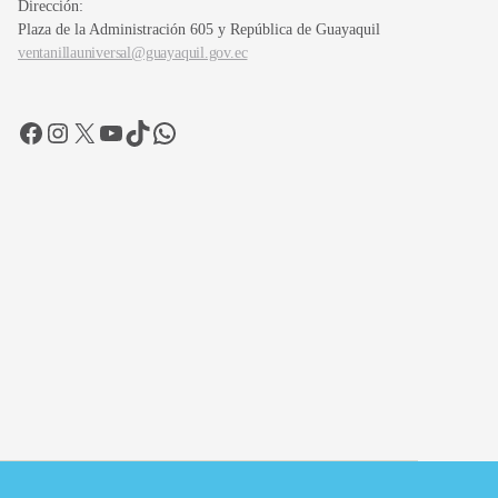
Dirección:
Plaza de la Administración 605 y República de Guayaquil
ventanillauniversal@guayaquil.gov.ec
Facebook
Instagram
X
YouTube
TikTok
WhatsApp