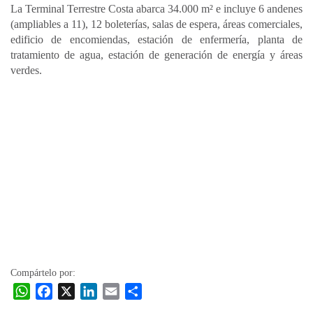
La Terminal Terrestre Costa abarca 34.000 m² e incluye 6 andenes
(ampliables a 11), 12 boleterías, salas de espera, áreas comerciales,
edificio de encomiendas, estación de enfermería, planta de
tratamiento de agua, estación de generación de energía y áreas
verdes.
Compártelo por:
W
F
X
L
E
C
h
a
i
m
o