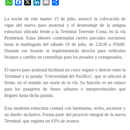
W
F
X
L
E
C
h
a
i
m
o
a
c
n
a
m
La noche de este martes 15 de julio, arrancó la colocación de
t
e
k
i
p
vigas del nuevo paso peatonal y el desmontaje de la antigua
s
b
e
l
a
estructura ubicada frente a la Terminal Terrestre Costa, en la vía
A
o
d
r
Perimetral. Estas labores contemplan cierres parciales nocturnos
p
o
I
t
hasta la madrugada del sábado 19 de julio, de 22h30 a 05h00.
Durante ese horario se implementarán desvíos para vehículos
p
k
n
i
livianos y carriles en contraflujo para los pesados y extrapesados.
r
El nuevo paso peatonal facilitará un cruce seguro y directo entre la
Terminal y la parada ‘Universidad del Pacífico’, que se ubicará al
frente, en el sentido sur–norte de la vía. Su función es ser enlace
para los pasajeros de buses urbanos e interprovinciales que
lleguen hasta dicha parada.
Esta moderna estructura contará con luminarias, techo, ascensor y
un diseño inclusivo. Forma parte del proyecto integral de la nueva
Terminal, que registra un 63% de avance.