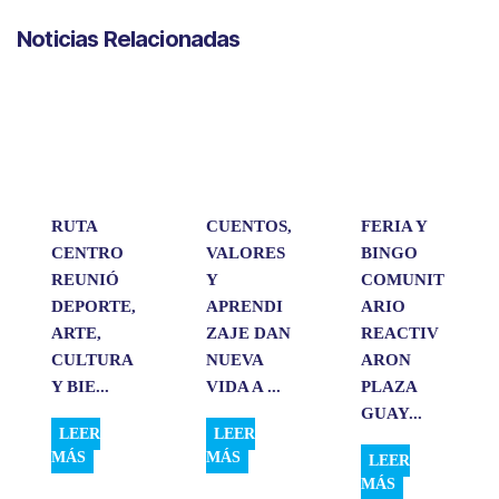
a
c
n
a
m
Noticias Relacionadas
t
e
k
i
p
s
b
e
l
a
A
o
d
r
p
o
I
t
p
k
n
i
r
RUTA
CUENTOS,
FERIA Y
CENTRO
VALORES
BINGO
REUNIÓ
Y
COMUNIT
DEPORTE,
APRENDI
ARIO
ARTE,
ZAJE DAN
REACTIV
CULTURA
NUEVA
ARON
Y BIE...
VIDA A ...
PLAZA
GUAY...
LEER
LEER
MÁS
MÁS
LEER
MÁS