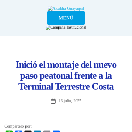
Alcaldía
MENÚ
Guayaquil
Inició el montaje del nuevo
paso peatonal frente a la
Terminal Terrestre Costa
16 julio, 2025
Fecha
de
la
entrada
Compártelo por: