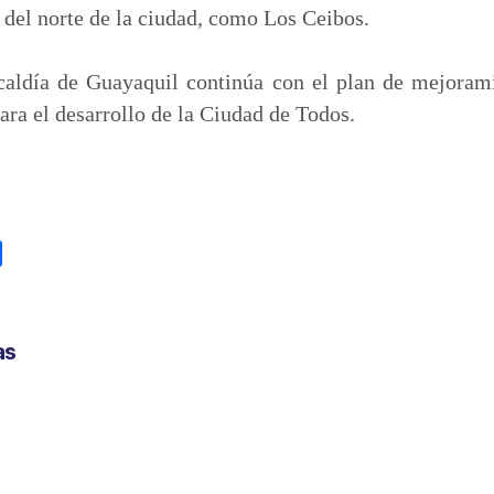
 del norte de la ciudad, como Los Ceibos.
caldía de Guayaquil continúa con el plan de mejorami
ara el desarrollo de la Ciudad de Todos.
C
o
m
p
as
a
r
t
i
r