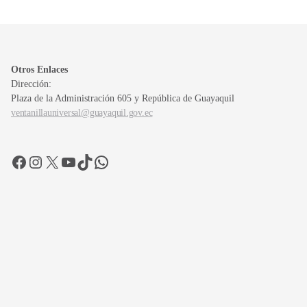
Otros Enlaces
Dirección:
Plaza de la Administración 605 y República de Guayaquil
ventanillauniversal@guayaquil.gov.ec
Facebook
Instagram
X
YouTube
TikTok
WhatsApp