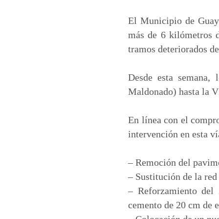
a
c
n
a
t
e
k
i
El Municipio de Guayaq
s
b
e
l
más de 6 kilómetros d
A
o
d
tramos deteriorados de
p
o
I
p
k
n
Desde esta semana, l
Maldonado) hasta la V
En línea con el compro
intervención en esta v
– Remoción del pavim
– Sustitución de la red
– Reforzamiento del 
cemento de 20 cm de e
– Colocación de un nu