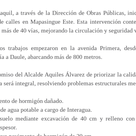
m
p
uil, a través de la Dirección de Obras Públicas, inic
a
e calles en Mapasingue Este. Esta intervención cont
r
 más de 40 vías, mejorando la circulación y seguridad vi
t
i
os trabajos empezaron en la avenida Primera, desd
r
ía a Daule, abarcando más de 800 metros.
miso del Alcalde Aquiles Álvarez de priorizar la calid
ía será integral, resolviendo problemas estructurales me
ento de hormigón dañado.
 de agua potable a cargo de Interagua.
suelo mediante excavación de 40 cm y relleno con 
spesor.
evo pavimento de hormigón de 20 cm.