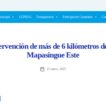
unicipal
CCPID-G
Transparencia
Participación Ciudadana
Com
tervención de más de 6 kilómetros de
Mapasingue Este
15 enero, 2025
Fecha
de
la
entrada
C
o