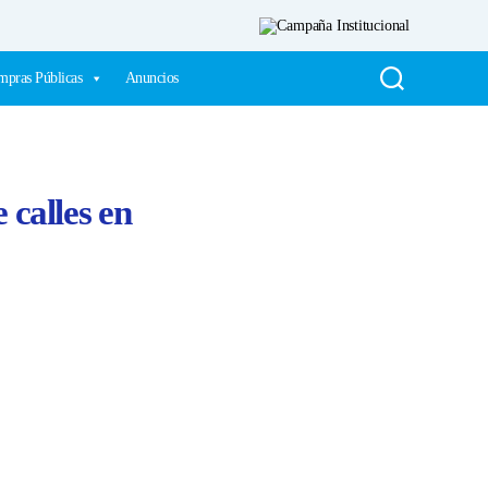
pras Públicas
Anuncios
 calles en