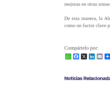
mejoras en otras zonas
De esta manera, la Al
como un factor clave p
Compártelo por:
W
F
X
L
E
h
a
i
m
a
c
n
a
t
e
k
i
Noticias Relacionad
s
b
e
l
A
o
d
p
o
I
p
k
n