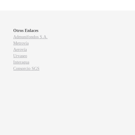
Otros Enlaces
Admunifondos S.A.
Metrovía
Aerovía
Urvaseo
Interagua
Consorcio SGS