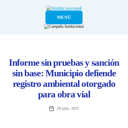
Alcaldía
MENÚ
Guayaquil
Informe sin pruebas y sanción
sin base: Municipio defiende
registro ambiental otorgado
para obra vial
28 julio, 2025
Fecha
de
la
entrada