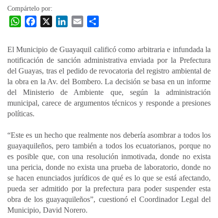
Compártelo por:
W
F
X
L
E
C
h
a
i
m
o
a
c
n
a
m
El Municipio de Guayaquil calificó como arbitraria e infundada la
t
e
k
i
p
notificación de sanción administrativa enviada por la Prefectura
s
b
e
l
a
del Guayas, tras el pedido de revocatoria del registro ambiental de
A
o
d
r
la obra en la Av. del Bombero. La decisión se basa en un informe
p
o
I
t
del Ministerio de Ambiente que, según la administración
municipal, carece de argumentos técnicos y responde a presiones
p
k
n
i
políticas.
r
“Este es un hecho que realmente nos debería asombrar a todos los
guayaquileños, pero también a todos los ecuatorianos, porque no
es posible que, con una resolución inmotivada, donde no exista
una pericia, donde no exista una prueba de laboratorio, donde no
se hacen enunciados jurídicos de qué es lo que se está afectando,
pueda ser admitido por la prefectura para poder suspender esta
obra de los guayaquileños”, cuestionó el Coordinador Legal del
Municipio, David Norero.