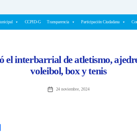
unicipal
CCPID-G
Transparencia
Participación Ciudadana
Com
 el interbarrial de atletismo, ajedr
voleibol, box y tenis
24 noviembre, 2024
Fecha
de
la
entrada
C
o