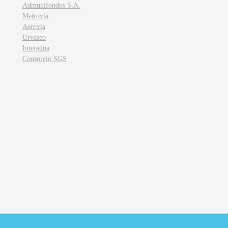
Admunifondos S.A.
Metrovía
Aerovía
Urvaseo
Interagua
Consorcio SGS