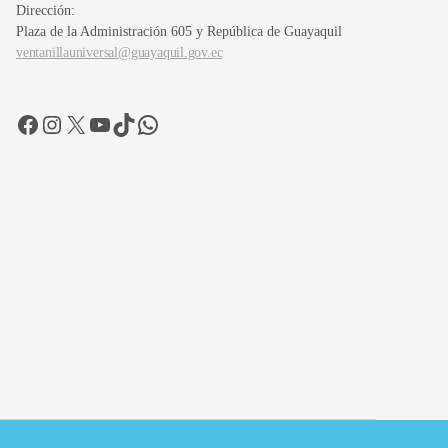
Dirección:
Plaza de la Administración 605 y República de Guayaquil
ventanillauniversal@guayaquil.gov.ec
Facebook
Instagram
X
YouTube
TikTok
WhatsApp