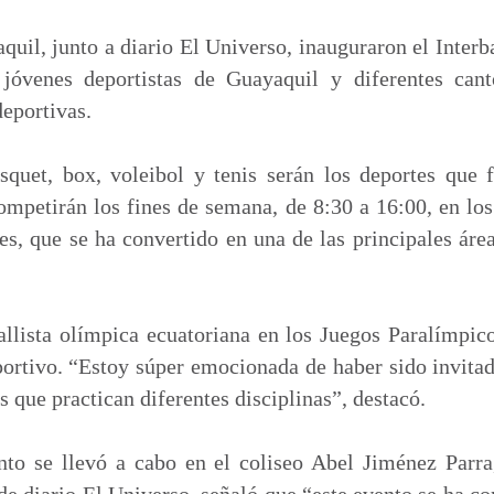
m
p
uil, junto a diario El Universo, inauguraron el Interb
a
 jóvenes deportistas de Guayaquil y diferentes cant
r
deportivas.
t
i
asquet, box, voleibol y tenis serán los deportes que 
r
mpetirán los fines de semana, de 8:30 a 16:00, en los
s, que se ha convertido en una de las principales áre
llista olímpica ecuatoriana en los Juegos Paralímpico
ortivo. “Estoy súper emocionada de haber sido invitad
 que practican diferentes disciplinas”, destacó.
to se llevó a cabo en el coliseo Abel Jiménez Parr
 de diario El Universo, señaló que “este evento se ha 