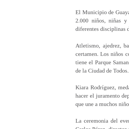
a
c
n
a
t
e
k
i
El Municipio de Guayaq
s
b
e
l
2.000 niños, niñas y
A
o
d
diferentes disciplinas 
p
o
I
p
k
n
Atletismo, ajedrez, b
certamen. Los niños co
tiene el Parque Samane
de la Ciudad de Todos.
Kiara Rodríguez, meda
hacer el juramento dep
que une a muchos niños
La ceremonia del even
Carlos Pérez, director