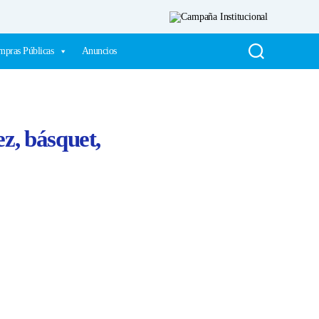
pras Públicas
Anuncios
ez, básquet,