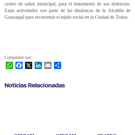
centro de salud municipal, para el tratamiento de sus dolencias.
Estas actividades son parte de las dinámicas de la Alcaldía de
Guayaquil para reconstruir el tejido social en la Ciudad de Todos.
Compártelo por:
W
F
X
L
E
C
h
a
i
m
o
a
c
n
a
m
Noticias Relacionadas
t
e
k
i
p
s
b
e
l
a
A
o
d
r
p
o
I
t
p
k
n
i
r