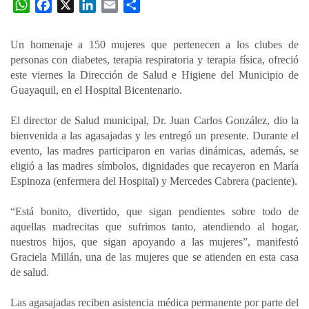
W
F
X
L
E
C
h
a
i
m
o
a
c
n
a
m
Un homenaje a 150 mujeres que pertenecen a los clubes de
t
e
k
i
p
personas con diabetes, terapia respiratoria y terapia física, ofreció
s
b
e
l
a
este viernes la Dirección de Salud e Higiene del Municipio de
A
o
d
r
Guayaquil, en el Hospital Bicentenario.
p
o
I
t
El director de Salud municipal, Dr. Juan Carlos González, dio la
p
k
n
i
bienvenida a las agasajadas y les entregó un presente. Durante el
r
evento, las madres participaron en varias dinámicas, además, se
eligió a las madres símbolos, dignidades que recayeron en María
Espinoza (enfermera del Hospital) y Mercedes Cabrera (paciente).
“Está bonito, divertido, que sigan pendientes sobre todo de
aquellas madrecitas que sufrimos tanto, atendiendo al hogar,
nuestros hijos, que sigan apoyando a las mujeres”, manifestó
Graciela Millán, una de las mujeres que se atienden en esta casa
de salud.
Las agasajadas reciben asistencia médica permanente por parte del