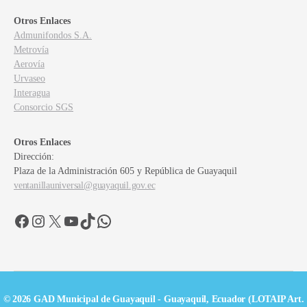
Otros Enlaces
Admunifondos S.A.
Metrovía
Aerovía
Urvaseo
Interagua
Consorcio SGS
Otros Enlaces
Dirección:
Plaza de la Administración 605 y República de Guayaquil
ventanillauniversal@guayaquil.gov.ec
Facebook
Instagram
X
YouTube
TikTok
WhatsApp
© 2026 GAD Municipal de Guayaquil - Guayaquil, Ecuador (LOTAIP Art.