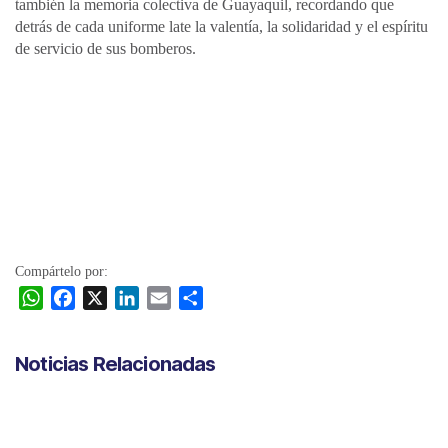
también la memoria colectiva de Guayaquil, recordando que
detrás de cada uniforme late la valentía, la solidaridad y el espíritu
de servicio de sus bomberos.
Compártelo por:
W
F
X
L
E
C
h
a
i
m
o
a
c
n
a
m
Noticias Relacionadas
t
e
k
i
p
s
b
e
l
a
A
o
d
r
p
o
I
t