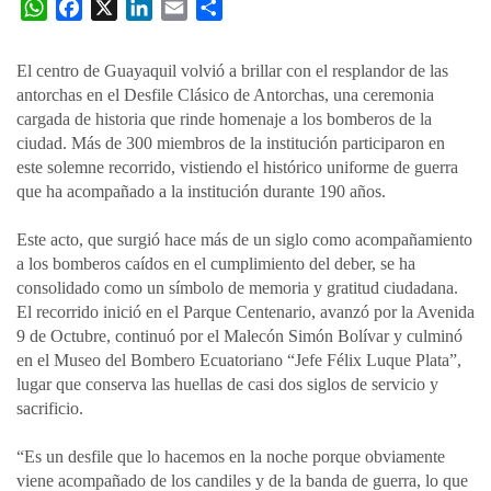
W
F
X
L
E
C
h
a
i
m
o
a
c
n
a
m
El centro de Guayaquil volvió a brillar con el resplandor de las
t
e
k
i
p
antorchas en el Desfile Clásico de Antorchas, una ceremonia
s
b
e
l
a
cargada de historia que rinde homenaje a los bomberos de la
A
o
d
r
ciudad. Más de 300 miembros de la institución participaron en
p
o
I
t
este solemne recorrido, vistiendo el histórico uniforme de guerra
que ha acompañado a la institución durante 190 años.
p
k
n
i
r
Este acto, que surgió hace más de un siglo como acompañamiento
a los bomberos caídos en el cumplimiento del deber, se ha
consolidado como un símbolo de memoria y gratitud ciudadana.
El recorrido inició en el Parque Centenario, avanzó por la Avenida
9 de Octubre, continuó por el Malecón Simón Bolívar y culminó
en el Museo del Bombero Ecuatoriano “Jefe Félix Luque Plata”,
lugar que conserva las huellas de casi dos siglos de servicio y
sacrificio.
“Es un desfile que lo hacemos en la noche porque obviamente
viene acompañado de los candiles y de la banda de guerra, lo que