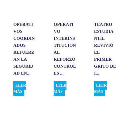
p
k
n
i
r
OPERATI
OPERATI
TEATRO
VOS
VO
ESTUDIA
COORDIN
INTERINS
NTIL
ADOS
TITUCION
REVIVIÓ
REFUERZ
AL
EL
AN LA
REFORZÓ
PRIMER
SEGURID
CONTROL
GRITO DE
AD EN...
ES ...
I...
LEER
LEER
LEER
MÁS
MÁS
MÁS