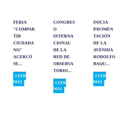
p
k
n
i
r
FERIA
CONGRES
INICIA
"COMPAR
O
PAVIMEN
TIR
INTERNA
TACIÓN
CIUDADA
CIONAL
DE LA
NO"
DE LA
AVENIDA
ACERCÓ
RED DE
RODOLFO
SE...
OBSERVA
BAQU...
TORIO...
LEER
LEER
MÁS
MÁS
LEER
MÁS