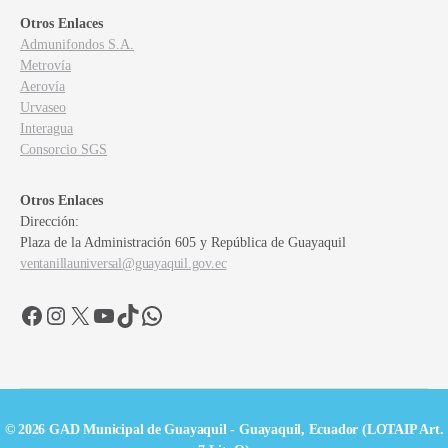
Otros Enlaces
Admunifondos S.A.
Metrovía
Aerovía
Urvaseo
Interagua
Consorcio SGS
Otros Enlaces
Dirección:
Plaza de la Administración 605 y República de Guayaquil
ventanillauniversal@guayaquil.gov.ec
Facebook
Instagram
X
YouTube
TikTok
WhatsApp
© 2026 GAD Municipal de Guayaquil - Guayaquil, Ecuador (LOTAIP Art.