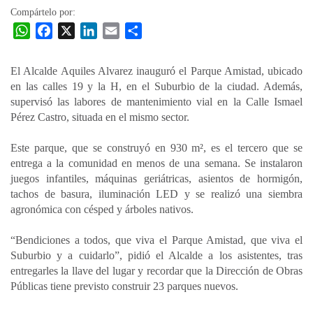
Compártelo por:
W
F
X
L
E
C
h
a
i
m
o
a
c
n
a
m
El Alcalde Aquiles Alvarez inauguró el Parque Amistad, ubicado
t
e
k
i
p
en las calles 19 y la H, en el Suburbio de la ciudad. Además,
s
b
e
l
a
supervisó las labores de mantenimiento vial en la Calle Ismael
A
o
d
r
Pérez Castro, situada en el mismo sector.
p
o
I
t
Este parque, que se construyó en 930 m², es el tercero que se
p
k
n
i
entrega a la comunidad en menos de una semana. Se instalaron
r
juegos infantiles, máquinas geriátricas, asientos de hormigón,
tachos de basura, iluminación LED y se realizó una siembra
agronómica con césped y árboles nativos.
“Bendiciones a todos, que viva el Parque Amistad, que viva el
Suburbio y a cuidarlo”, pidió el Alcalde a los asistentes, tras
entregarles la llave del lugar y recordar que la Dirección de Obras
Públicas tiene previsto construir 23 parques nuevos.