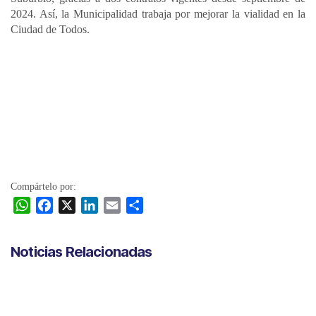
2024. Así, la Municipalidad trabaja por mejorar la vialidad en la
Ciudad de Todos.
Compártelo por:
W
F
X
L
E
C
h
a
i
m
o
a
c
n
a
m
Noticias Relacionadas
t
e
k
i
p
s
b
e
l
a
A
o
d
r
p
o
I
t