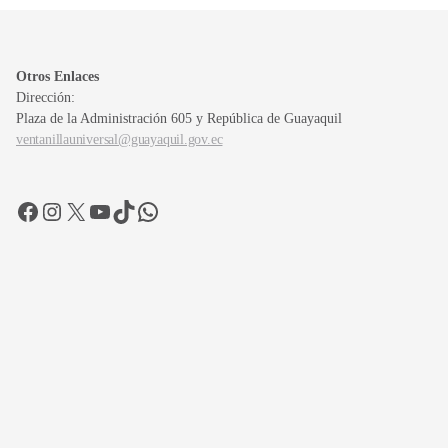
Otros Enlaces
Dirección:
Plaza de la Administración 605 y República de Guayaquil
ventanillauniversal@guayaquil.gov.ec
Facebook
Instagram
X
YouTube
TikTok
WhatsApp