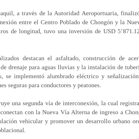
m
p
uil, a través de la Autoridad Aeroportuaria, finaliz
a
onexión entre el Centro Poblado de Chongón y la Nue
r
etros de longitud, tuvo una inversión de USD 5’871.1
t
i
r
alizados destacan el asfaltado, construcción de acera
de drenaje para aguas lluvias y la instalación de tuber
s, se implementó alumbrado eléctrico y señalización 
es seguras para conductores y peatones.
uye una segunda vía de interconexión, la cual regist
conectan con la Nueva Vía Alterna de ingreso a Chon
culación vehicular y promover un desarrollo urbano or
blacional.