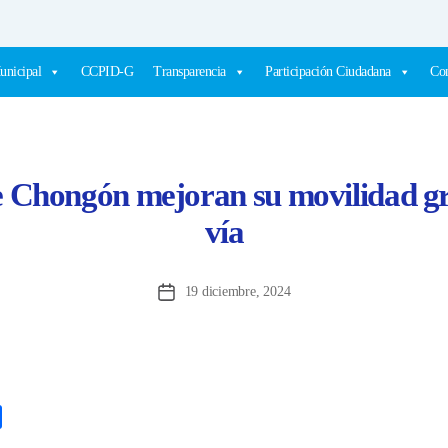
unicipal
CCPID-G
Transparencia
Participación Ciudadana
Com
e Chongón mejoran su movilidad gr
vía
19 diciembre, 2024
Fecha
de
la
entrada
C
o