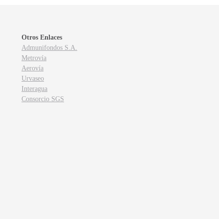
Otros Enlaces
Admunifondos S.A.
Metrovía
Aerovía
Urvaseo
Interagua
Consorcio SGS