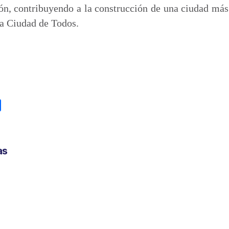
n, contribuyendo a la construcción de una ciudad más
ra Ciudad de Todos.
C
o
m
p
as
a
r
t
i
r