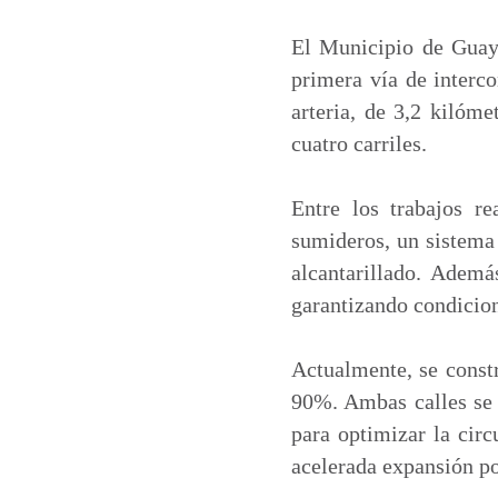
a
c
n
a
t
e
k
i
El Municipio de Guayaq
s
b
e
l
primera vía de interc
A
o
d
arteria, de 3,2 kilóm
p
o
I
cuatro carriles.
p
k
n
Entre los trabajos re
sumideros, un sistema 
alcantarillado. Ademá
garantizando condicion
Actualmente, se constr
90%. Ambas calles se 
para optimizar la cir
acelerada expansión po