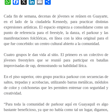
W
F
X
L
E
C
h
a
i
m
o
a
c
n
a
m
Cada fin de semana, decenas de jóvenes se reúnen en Guayarte,
t
e
k
i
p
en el lado de la ciudadela Kennedy, para practicar distintas
s
b
e
l
a
expresiones artísticas. El espacio empieza a consolidarse como un
A
o
d
r
punto de referencia para el freestyle, la danza, el parkour y las
p
o
I
t
manifestaciones folclóricas, en línea con la idea original para el
que fue concebido: un centro cultural abierto a la comunidad.
p
k
n
i
r
Cuatro grupos le dan vida al sitio. El primero es un colectivo de
jóvenes freestylers que se reunió para participar en batallas
improvisadas de rap, demostrando su habilidad lírica.
En el piso superior, otro grupo practica parkour con secuencias de
saltos, trepadas y acrobacias, utilizando barras metálicas, módulos
de color y colchonetas que les permiten entrenar con seguridad y
creatividad.
“Para toda la comunidad de parkour aquí en Guayaquil es algo
bastante beneficioso, ya que no había como tal un lugar, digamos,