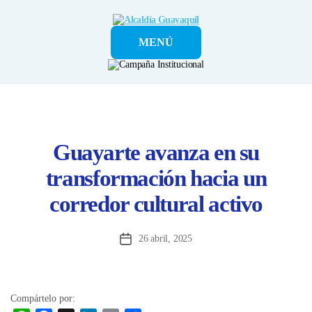
Alcaldía
MENÚ
Guayaquil
Guayarte avanza en su
transformación hacia un
corredor cultural activo
26 abril, 2025
Fecha
de
la
entrada
Compártelo por: