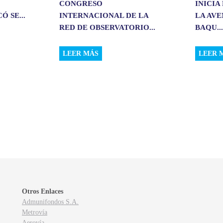
CONGRESO
INICIA
 SE...
INTERNACIONAL DE LA
LA AV
RED DE OBSERVATORIO...
BAQU..
LEER MÁS
LEER 
Otros Enlaces
Admunifondos S.A.
Metrovía
Aerovía