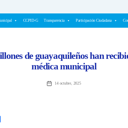
unicipal
CCPID-G
Transparencia
Participación Ciudadana
Com
illones de guayaquileños han recibi
médica municipal
14 octubre, 2025
Fecha
de
la
entrada
C
o