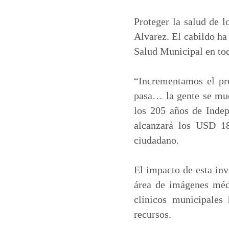
a
c
n
a
t
e
k
i
Proteger la salud de l
s
b
e
l
Alvarez. El cabildo ha
A
o
d
Salud Municipal en tod
p
o
I
p
k
n
“Incrementamos el pr
pasa… la gente se mue
los 205 años de Indep
alcanzará los USD 18
ciudadano.
El impacto de esta inv
área de imágenes médi
clínicos municipales
recursos.