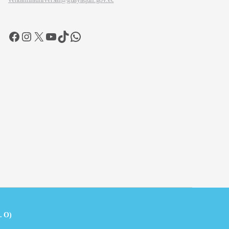
Facebook
Instagram
X
YouTube
TikTok
WhatsApp
. O)