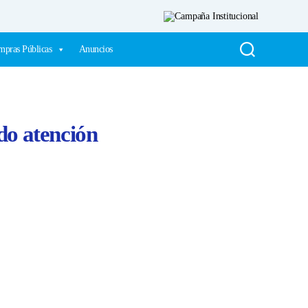
pras Públicas
Anuncios
do atención