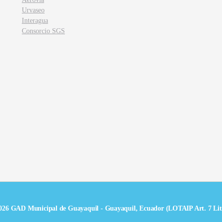
Urvaseo
Interagua
Consorcio SGS
026 GAD Municipal de Guayaquil - Guayaquil, Ecuador (LOTAIP Art. 7 Lit