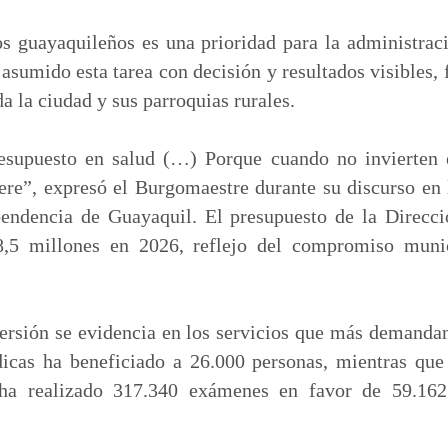
m
p
os guayaquileños es una prioridad para la administrac
a
 asumido esta tarea con decisión y resultados visibles, 
r
a la ciudad y sus parroquias rurales.
t
i
esupuesto en salud (…) Porque cuando no invierten e
r
re”, expresó el Burgomaestre durante su discurso en
endencia de Guayaquil. El presupuesto de la Direcc
,5 millones en 2026, reflejo del compromiso munic
ersión se evidencia en los servicios que más demanda
cas ha beneficiado a 26.000 personas, mientras que 
 ha realizado 317.340 exámenes en favor de 59.162