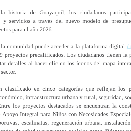
m
p
a historia de Guayaquil, los ciudadanos particip
a
s y servicios a través del nuevo modelo de presupue
r
ectos para el año 2026.
t
i
, la comunidad puede acceder a la plataforma digital
d
r
 proyectos precalificados. Los ciudadanos tienen la 
tar detalles al hacer clic en los íconos del mapa inter
sector.
 clasificado en cinco categorías que reflejan los 
conómico, infraestructura urbana y rural, seguridad, soc
ntre los proyectos destacados se encuentran la cons
e Apoyo Integral para Niños con Necesidades Especiale
rtivas, escalinatas, regeneración urbana, instalación
rigadas de salud y programas sociales como “Mentes ve