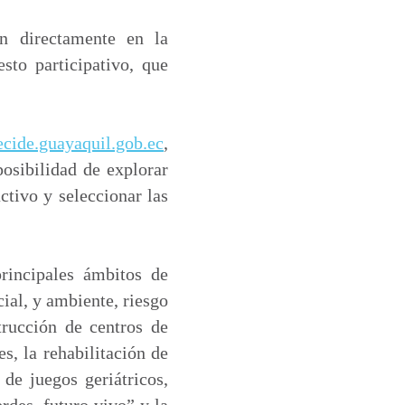
an directamente en la
sto participativo, que
ecide.guayaquil.gob.ec
,
posibilidad de explorar
activo y seleccionar las
principales ámbitos de
ial, y ambiente, riesgo
trucción de centros de
s, la rehabilitación de
 de juegos geriátricos,
rdes, futuro vivo” y la