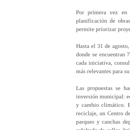
a
c
n
a
t
e
k
i
Por primera vez en l
s
b
e
l
planificación de obra
A
o
d
permite priorizar proy
p
o
I
p
k
n
Hasta el 31 de agosto
donde se encuentran 79
cada iniciativa, consul
más relevantes para su 
Las propuestas se han
inversión municipal: e
y cambio climático. E
reciclaje, un Centro d
parques y canchas depo
asfaltado de calles, b