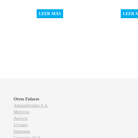
LEER MÁS
LEER 
Otros Enlaces
Admunifondos S.A.
Metrovía
Aerovía
Urvaseo
Interagua
Consorcio SGS