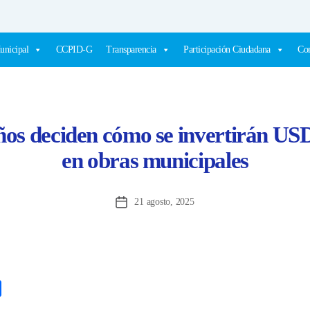
unicipal
CCPID-G
Transparencia
Participación Ciudadana
Com
os deciden cómo se invertirán USD
en obras municipales
21 agosto, 2025
Fecha
de
la
entrada
C
o