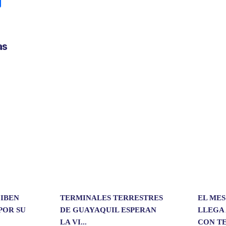
C
o
m
p
as
a
r
t
i
r
CIBEN
TERMINALES TERRESTRES
EL MES
POR SU
DE GUAYAQUIL ESPERAN
LLEGA 
LA VI...
CON TE