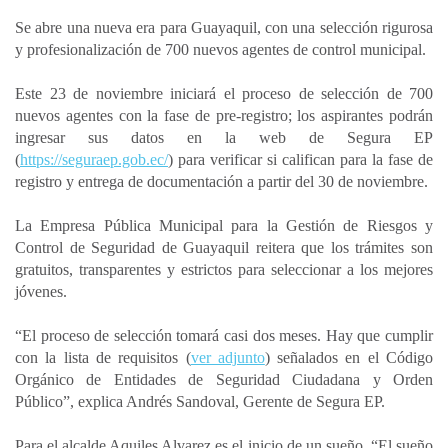
a
c
n
a
m
Se abre una nueva era para Guayaquil, con una selección rigurosa
t
e
k
i
p
y profesionalización de 700 nuevos agentes de control municipal.
s
b
e
l
a
A
o
d
r
Este 23 de noviembre iniciará el proceso de selección de 700
p
o
I
t
nuevos agentes con la fase de pre-registro; los aspirantes podrán
ingresar sus datos en la web de Segura EP
p
k
n
i
(
https://seguraep.gob.ec/
) para verificar si califican para la fase de
r
registro y entrega de documentación a partir del 30 de noviembre.
La Empresa Pública Municipal para la Gestión de Riesgos y
Control de Seguridad de Guayaquil reitera que los trámites son
gratuitos, transparentes y estrictos para seleccionar a los mejores
jóvenes.
“El proceso de selección tomará casi dos meses. Hay que cumplir
con la lista de requisitos (
ver adjunto
) señalados en el Código
Orgánico de Entidades de Seguridad Ciudadana y Orden
Público”, explica Andrés Sandoval, Gerente de Segura EP.
Para el alcalde Aquiles Alvarez es el inicio de un sueño. “El sueño