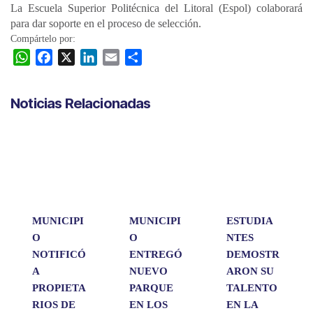
La Escuela Superior Politécnica del Litoral (Espol) colaborará
para dar soporte en el proceso de selección.
Compártelo por:
W
F
X
L
E
C
h
a
i
m
o
a
c
n
a
m
Noticias Relacionadas
t
e
k
i
p
s
b
e
l
a
A
o
d
r
p
o
I
t
p
k
n
i
r
MUNICIPI
MUNICIPI
ESTUDIA
O
O
NTES
NOTIFICÓ
ENTREGÓ
DEMOSTR
A
NUEVO
ARON SU
PROPIETA
PARQUE
TALENTO
RIOS DE
EN LOS
EN LA