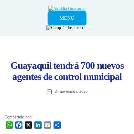
Alcaldía
MENÚ
Guayaquil
Guayaquil tendrá 700 nuevos
agentes de control municipal
20 noviembre, 2023
Fecha
de
la
entrada
Compártelo por:
W
F
X
L
E
C
h
a
i
m
o