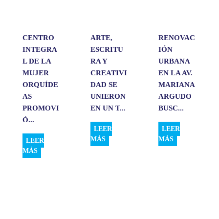
p
k
n
i
r
CENTRO
ARTE,
RENOVAC
INTEGRA
ESCRITU
IÓN
L DE LA
RA Y
URBANA
MUJER
CREATIVI
EN LA AV.
ORQUÍDE
DAD SE
MARIANA
AS
UNIERON
ARGUDO
PROMOVI
EN UN T...
BUSC...
Ó...
LEER
LEER
MÁS
MÁS
LEER
MÁS