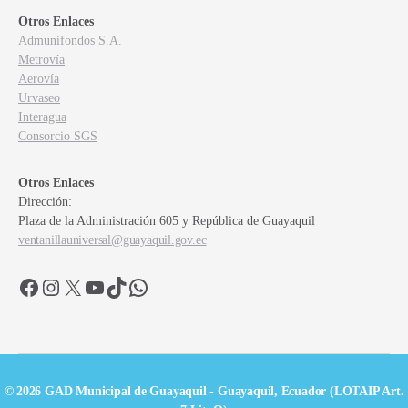
Otros Enlaces
Admunifondos S.A.
Metrovía
Aerovía
Urvaseo
Interagua
Consorcio SGS
Otros Enlaces
Dirección:
Plaza de la Administración 605 y República de Guayaquil
ventanillauniversal@guayaquil.gov.ec
Facebook
Instagram
X
YouTube
TikTok
WhatsApp
© 2026 GAD Municipal de Guayaquil - Guayaquil, Ecuador (LOTAIP Art.