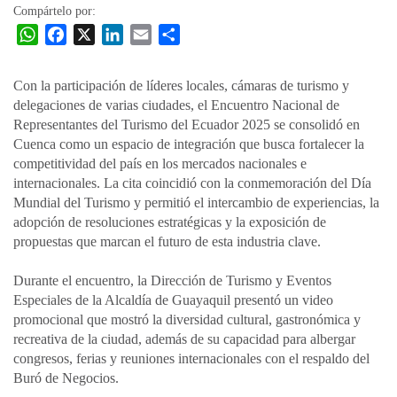
Compártelo por:
W
F
X
L
E
C
h
a
i
m
o
a
c
n
a
m
Con la participación de líderes locales, cámaras de turismo y
t
e
k
i
p
delegaciones de varias ciudades, el Encuentro Nacional de
s
b
e
l
a
Representantes del Turismo del Ecuador 2025 se consolidó en
A
o
d
r
Cuenca como un espacio de integración que busca fortalecer la
p
o
I
t
competitividad del país en los mercados nacionales e
internacionales. La cita coincidió con la conmemoración del Día
p
k
n
i
Mundial del Turismo y permitió el intercambio de experiencias, la
r
adopción de resoluciones estratégicas y la exposición de
propuestas que marcan el futuro de esta industria clave.
Durante el encuentro, la Dirección de Turismo y Eventos
Especiales de la Alcaldía de Guayaquil presentó un video
promocional que mostró la diversidad cultural, gastronómica y
recreativa de la ciudad, además de su capacidad para albergar
congresos, ferias y reuniones internacionales con el respaldo del
Buró de Negocios.