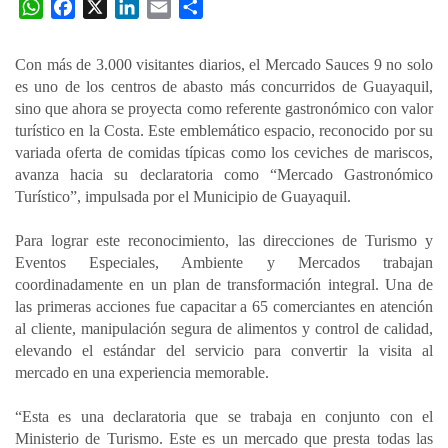
W
F
X
L
E
C
h
a
i
m
o
a
c
n
a
m
Con más de 3.000 visitantes diarios, el Mercado Sauces 9 no solo
t
e
k
i
p
es uno de los centros de abasto más concurridos de Guayaquil,
s
b
e
l
a
sino que ahora se proyecta como referente gastronómico con valor
A
o
d
r
turístico en la Costa. Este emblemático espacio, reconocido por su
p
o
I
t
variada oferta de comidas típicas como los ceviches de mariscos,
avanza hacia su declaratoria como “Mercado Gastronómico
p
k
n
i
Turístico”, impulsada por el Municipio de Guayaquil.
r
Para lograr este reconocimiento, las direcciones de Turismo y
Eventos Especiales, Ambiente y Mercados trabajan
coordinadamente en un plan de transformación integral. Una de
las primeras acciones fue capacitar a 65 comerciantes en atención
al cliente, manipulación segura de alimentos y control de calidad,
elevando el estándar del servicio para convertir la visita al
mercado en una experiencia memorable.
“Esta es una declaratoria que se trabaja en conjunto con el
Ministerio de Turismo. Este es un mercado que presta todas las