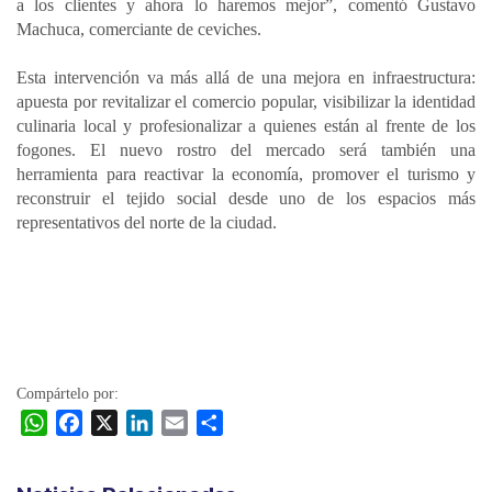
a los clientes y ahora lo haremos mejor”, comentó Gustavo
Machuca, comerciante de ceviches.
Esta intervención va más allá de una mejora en infraestructura:
apuesta por revitalizar el comercio popular, visibilizar la identidad
culinaria local y profesionalizar a quienes están al frente de los
fogones. El nuevo rostro del mercado será también una
herramienta para reactivar la economía, promover el turismo y
reconstruir el tejido social desde uno de los espacios más
representativos del norte de la ciudad.
Compártelo por:
W
F
X
L
E
C
h
a
i
m
o
a
c
n
a
m