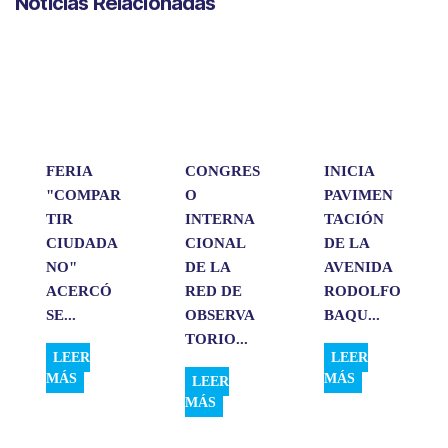
Noticias Relacionadas
t
e
k
i
p
s
b
e
l
a
A
o
d
r
p
o
I
t
p
k
n
i
r
FERIA
CONGRES
INICIA
"COMPAR
O
PAVIMEN
TIR
INTERNA
TACIÓN
CIUDADA
CIONAL
DE LA
NO"
DE LA
AVENIDA
ACERCÓ
RED DE
RODOLFO
SE...
OBSERVA
BAQU...
TORIO...
LEER
LEER
MÁS
MÁS
LEER
MÁS