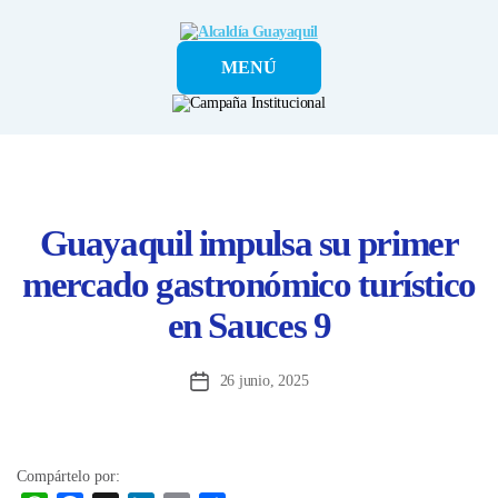
Alcaldía
MENÚ
Guayaquil
Guayaquil impulsa su primer
mercado gastronómico turístico
en Sauces 9
26 junio, 2025
Fecha
de
la
entrada
Compártelo por: