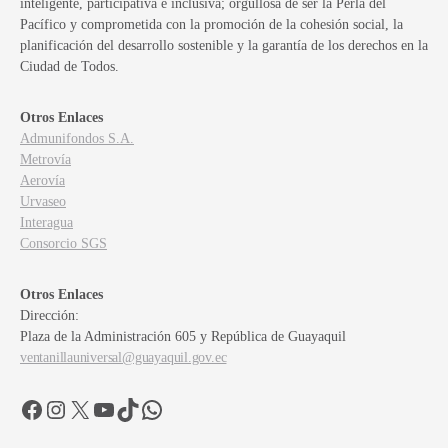
inteligente, participativa e inclusiva; orgullosa de ser la Perla del
Pacífico y comprometida con la promoción de la cohesión social, la
planificación del desarrollo sostenible y la garantía de los derechos en la
Ciudad de Todos.
Otros Enlaces
Admunifondos S.A.
Metrovía
Aerovía
Urvaseo
Interagua
Consorcio SGS
Otros Enlaces
Dirección:
Plaza de la Administración 605 y República de Guayaquil
ventanillauniversal@guayaquil.gov.ec
Facebook
Instagram
X
YouTube
TikTok
WhatsApp