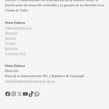
Pacífico y comprometida con la promoción de la cohesión social, la
planificación del desarrollo sostenible y la garantía de los derechos en la
Ciudad de Todos.
Otros Enlaces
Admunifondos S.A.
Metrovía
Aerovía
Urvaseo
Interagua
Consorcio SGS
Otros Enlaces
Dirección:
Plaza de la Administración 605 y República de Guayaquil
ventanillauniversal@guayaquil.gov.ec
Facebook
Instagram
X
YouTube
TikTok
WhatsApp