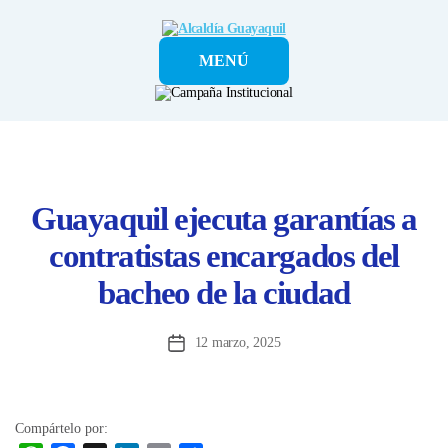
Alcaldía
MENÚ
Guayaquil
Guayaquil ejecuta garantías a
contratistas encargados del
bacheo de la ciudad
12 marzo, 2025
Fecha
de
la
entrada
Compártelo por: