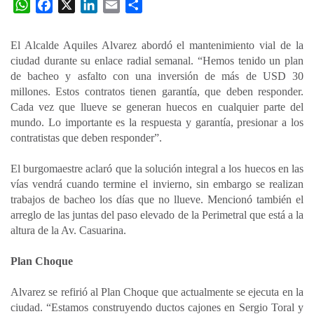
W
F
X
L
E
C
h
a
i
m
o
a
c
n
a
m
El Alcalde Aquiles Alvarez abordó el mantenimiento vial de la
t
e
k
i
p
ciudad durante su enlace radial semanal. “Hemos tenido un plan
s
b
e
l
a
de bacheo y asfalto con una inversión de más de USD 30
A
o
d
r
millones. Estos contratos tienen garantía, que deben responder.
p
o
I
t
Cada vez que llueve se generan huecos en cualquier parte del
mundo. Lo importante es la respuesta y garantía, presionar a los
p
k
n
i
contratistas que deben responder”.
r
El burgomaestre aclaró que la solución integral a los huecos en las
vías vendrá cuando termine el invierno, sin embargo se realizan
trabajos de bacheo los días que no llueve. Mencionó también el
arreglo de las juntas del paso elevado de la Perimetral que está a la
altura de la Av. Casuarina.
Plan Choque
Alvarez se refirió al Plan Choque que actualmente se ejecuta en la
ciudad. “Estamos construyendo ductos cajones en Sergio Toral y