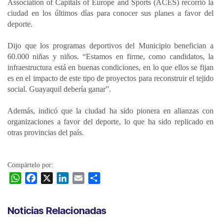
Association of Capitals of Europe and Sports (ACES) recorrió la
ciudad en los últimos días para conocer sus planes a favor del
deporte.
Dijo que los programas deportivos del Municipio benefician a
60.000 niñas y niños. “Estamos en firme, como candidatos, la
infraestructura está en buenas condiciones, en lo que ellos se fijan
es en el impacto de este tipo de proyectos para reconstruir el tejido
social. Guayaquil debería ganar”.
Además, indicó que la ciudad ha sido pionera en alianzas con
organizaciones a favor del deporte, lo que ha sido replicado en
otras provincias del país.
Compártelo por:
W
F
X
L
E
C
h
a
i
m
o
a
c
n
a
m
Noticias Relacionadas
t
e
k
i
p