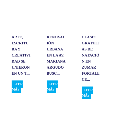
s
b
e
l
a
A
o
d
r
p
o
I
t
p
k
n
i
r
ARTE,
RENOVAC
CLASES
ESCRITU
IÓN
GRATUIT
RA Y
URBANA
AS DE
CREATIVI
EN LA AV.
NATACIÓ
DAD SE
MARIANA
N EN
UNIERON
ARGUDO
ZUMAR
EN UN T...
BUSC...
FORTALE
CE...
LEER
LEER
MÁS
MÁS
LEER
MÁS