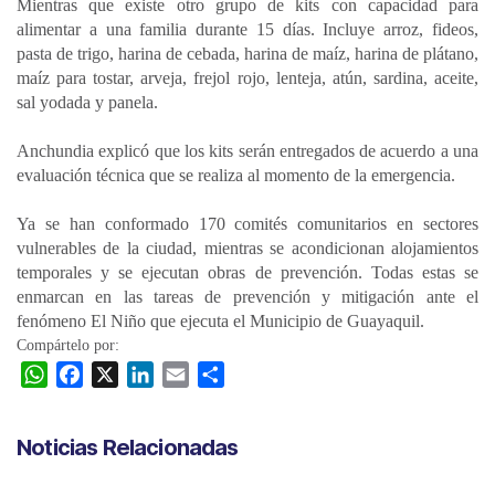
Mientras que existe otro grupo de kits con capacidad para
alimentar a una familia durante 15 días. Incluye arroz, fideos,
pasta de trigo, harina de cebada, harina de maíz, harina de plátano,
maíz para tostar, arveja, frejol rojo, lenteja, atún, sardina, aceite,
sal yodada y panela.
Anchundia explicó que los kits serán entregados de acuerdo a una
evaluación técnica que se realiza al momento de la emergencia.
Ya se han conformado 170 comités comunitarios en sectores
vulnerables de la ciudad, mientras se acondicionan alojamientos
temporales y se ejecutan obras de prevención. Todas estas se
enmarcan en las tareas de prevención y mitigación ante el
fenómeno El Niño que ejecuta el Municipio de Guayaquil.
Compártelo por:
W
F
X
L
E
C
h
a
i
m
o
a
c
n
a
m
Noticias Relacionadas
t
e
k
i
p
s
b
e
l
a