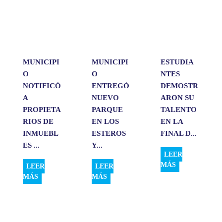
A
o
d
r
p
o
I
t
p
k
n
i
r
MUNICIPI
MUNICIPI
ESTUDIA
O
O
NTES
NOTIFICÓ
ENTREGÓ
DEMOSTR
A
NUEVO
ARON SU
PROPIETA
PARQUE
TALENTO
RIOS DE
EN LOS
EN LA
INMUEBL
ESTEROS
FINAL D...
ES ...
Y...
LEER
MÁS
LEER
LEER
MÁS
MÁS