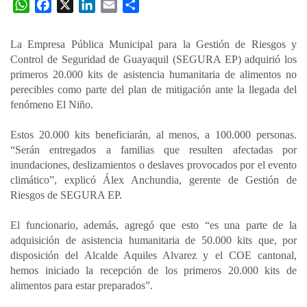
W
F
X
L
E
C
h
a
i
m
o
a
c
n
a
m
La Empresa Pública Municipal para la Gestión de Riesgos y
t
e
k
i
p
Control de Seguridad de Guayaquil (SEGURA EP) adquirió los
s
b
e
l
a
primeros 20.000 kits de asistencia humanitaria de alimentos no
A
o
d
r
perecibles como parte del plan de mitigación ante la llegada del
p
o
I
t
fenómeno El Niño.
p
k
n
i
Estos 20.000 kits beneficiarán, al menos, a 100.000 personas.
r
“Serán entregados a familias que resulten afectadas por
inundaciones, deslizamientos o deslaves provocados por el evento
climático”, explicó Álex Anchundia, gerente de Gestión de
Riesgos de SEGURA EP.
El funcionario, además, agregó que esto “es una parte de la
adquisición de asistencia humanitaria de 50.000 kits que, por
disposición del Alcalde Aquiles Alvarez y el COE cantonal,
hemos iniciado la recepción de los primeros 20.000 kits de
alimentos para estar preparados”.