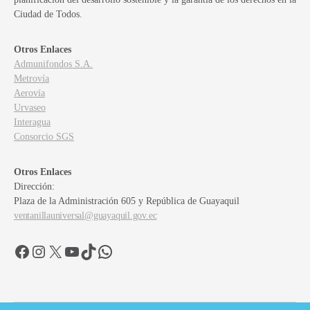
Ciudad de Todos.
Otros Enlaces
Admunifondos S.A.
Metrovía
Aerovía
Urvaseo
Interagua
Consorcio SGS
Otros Enlaces
Dirección:
Plaza de la Administración 605 y República de Guayaquil
ventanillauniversal@guayaquil.gov.ec
Facebook
Instagram
X
YouTube
TikTok
WhatsApp