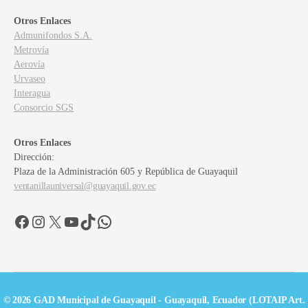
Otros Enlaces
Admunifondos S.A.
Metrovía
Aerovía
Urvaseo
Interagua
Consorcio SGS
Otros Enlaces
Dirección:
Plaza de la Administración 605 y República de Guayaquil
ventanillauniversal@guayaquil.gov.ec
Facebook
Instagram
X
YouTube
TikTok
WhatsApp
© 2026 GAD Municipal de Guayaquil - Guayaquil, Ecuador (LOTAIP Art.