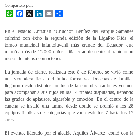
Compártelo por:
W
F
X
L
E
C
h
a
i
m
o
a
c
n
a
m
En el estadio Christian “Chucho” Benítez del Parque Samanes
t
e
k
i
p
culminó con éxito la segunda edición de la LigaPro Kids, el
s
b
e
l
a
torneo municipal infantojuvenil más grande del Ecuador, que
A
o
d
r
reunió a más de 15.000 niños, niñas y adolescentes durante ocho
p
o
I
t
meses de intensa competencia.
p
k
n
i
La jornada de cierre, realizada este 8 de febrero, se vivió como
r
una verdadera fiesta del fútbol formativo. Decenas de familias
llegaron desde distintos puntos de la ciudad y cantones vecinos
para acompañar a sus hijos en las 14 finales disputadas, llenando
las gradas de aplausos, algarabía y emoción. En el centro de la
cancha se instaló una tarima desde donde se premió a los 28
equipos finalistas de categorías que van desde los 7 hasta los 17
años.
El evento, liderado por el alcalde Aquiles Álvarez, contó con la