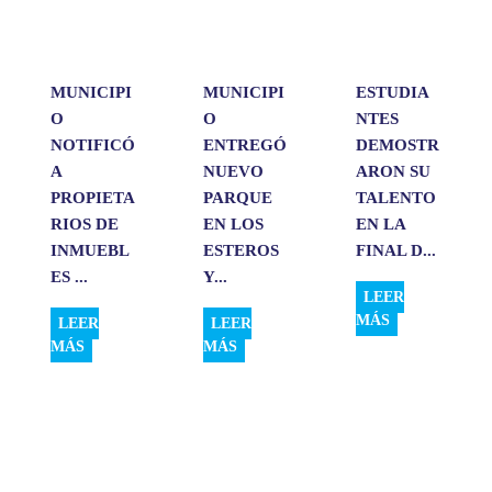
p
k
n
i
r
MUNICIPI
MUNICIPI
ESTUDIA
O
O
NTES
NOTIFICÓ
ENTREGÓ
DEMOSTR
A
NUEVO
ARON SU
PROPIETA
PARQUE
TALENTO
RIOS DE
EN LOS
EN LA
INMUEBL
ESTEROS
FINAL D...
ES ...
Y...
LEER
MÁS
LEER
LEER
MÁS
MÁS