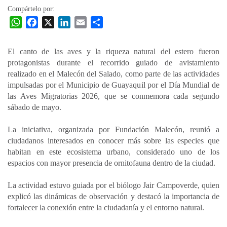
Compártelo por:
W
F
X
L
E
C
h
a
i
m
o
a
c
n
a
m
El canto de las aves y la riqueza natural del estero fueron
t
e
k
i
p
protagonistas durante el recorrido guiado de avistamiento
s
b
e
l
a
realizado en el Malecón del Salado, como parte de las actividades
A
o
d
r
impulsadas por el Municipio de Guayaquil por el Día Mundial de
p
o
I
t
las Aves Migratorias 2026, que se conmemora cada segundo
sábado de mayo.
p
k
n
i
r
La iniciativa, organizada por Fundación Malecón, reunió a
ciudadanos interesados en conocer más sobre las especies que
habitan en este ecosistema urbano, considerado uno de los
espacios con mayor presencia de ornitofauna dentro de la ciudad.
La actividad estuvo guiada por el biólogo Jair Campoverde, quien
explicó las dinámicas de observación y destacó la importancia de
fortalecer la conexión entre la ciudadanía y el entorno natural.