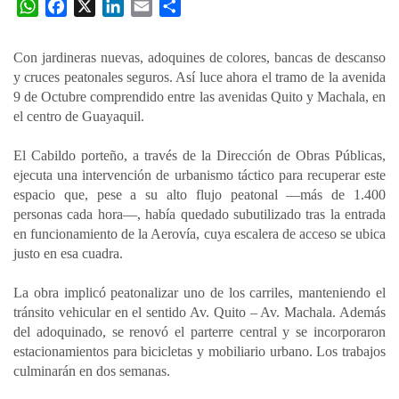
W
F
X
L
E
C
h
a
i
m
o
a
c
n
a
m
Con jardineras nuevas, adoquines de colores, bancas de descanso
t
e
k
i
p
y cruces peatonales seguros. Así luce ahora el tramo de la avenida
s
b
e
l
a
9 de Octubre comprendido entre las avenidas Quito y Machala, en
A
o
d
r
el centro de Guayaquil.
p
o
I
t
El Cabildo porteño, a través de la Dirección de Obras Públicas,
p
k
n
i
ejecuta una intervención de urbanismo táctico para recuperar este
r
espacio que, pese a su alto flujo peatonal —más de 1.400
personas cada hora—, había quedado subutilizado tras la entrada
en funcionamiento de la Aerovía, cuya escalera de acceso se ubica
justo en esa cuadra.
La obra implicó peatonalizar uno de los carriles, manteniendo el
tránsito vehicular en el sentido Av. Quito – Av. Machala. Además
del adoquinado, se renovó el parterre central y se incorporaron
estacionamientos para bicicletas y mobiliario urbano. Los trabajos
culminarán en dos semanas.