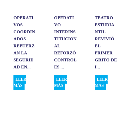
r
OPERATI
OPERATI
TEATRO
VOS
VO
ESTUDIA
COORDIN
INTERINS
NTIL
ADOS
TITUCION
REVIVIÓ
REFUERZ
AL
EL
AN LA
REFORZÓ
PRIMER
SEGURID
CONTROL
GRITO DE
AD EN...
ES ...
I...
LEER
LEER
LEER
MÁS
MÁS
MÁS