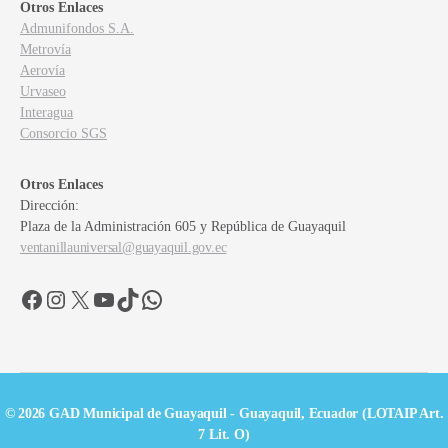
Otros Enlaces
Admunifondos S.A.
Metrovía
Aerovía
Urvaseo
Interagua
Consorcio SGS
Otros Enlaces
Dirección:
Plaza de la Administración 605 y República de Guayaquil
ventanillauniversal@guayaquil.gov.ec
Facebook
Instagram
X
YouTube
TikTok
WhatsApp
© 2026 GAD Municipal de Guayaquil - Guayaquil, Ecuador (LOTAIP Art.
7 Lit. O)