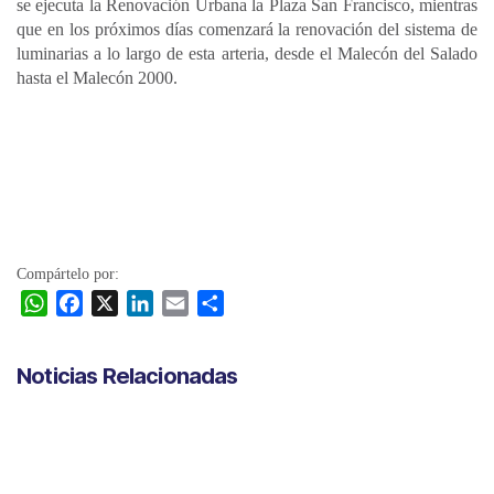
se ejecuta la Renovación Urbana la Plaza San Francisco, mientras
que en los próximos días comenzará la renovación del sistema de
luminarias a lo largo de esta arteria, desde el Malecón del Salado
hasta el Malecón 2000.
Compártelo por:
W
F
X
L
E
C
h
a
i
m
o
a
c
n
a
m
Noticias Relacionadas
t
e
k
i
p
s
b
e
l
a
A
o
d
r
p
o
I
t
p
k
n
i