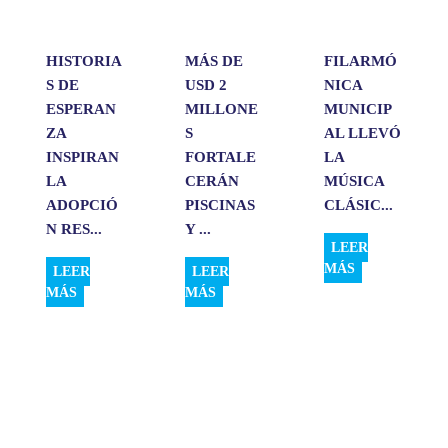
r
HISTORIA
MÁS DE
FILARMÓ
S DE
USD 2
NICA
ESPERAN
MILLONE
MUNICIP
ZA
S
AL LLEVÓ
INSPIRAN
FORTALE
LA
LA
CERÁN
MÚSICA
ADOPCIÓ
PISCINAS
CLÁSIC...
N RES...
Y ...
LEER
MÁS
LEER
LEER
MÁS
MÁS