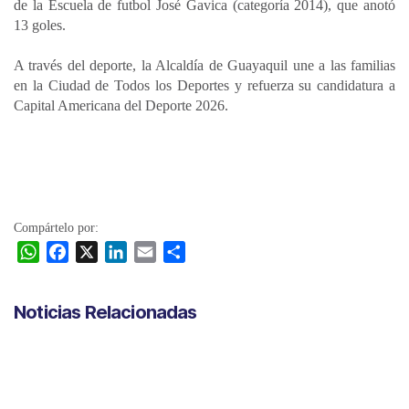
de la Escuela de futbol José Gavica (categoría 2014), que anotó
13 goles.
A través del deporte, la Alcaldía de Guayaquil une a las familias
en la Ciudad de Todos los Deportes y refuerza su candidatura a
Capital Americana del Deporte 2026.
Compártelo por:
W
F
X
L
E
C
h
a
i
m
o
a
c
n
a
m
Noticias Relacionadas
t
e
k
i
p
s
b
e
l
a
A
o
d
r
p
o
I
t
p
k
n
i