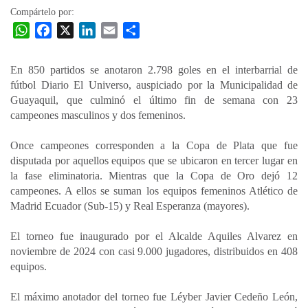
Compártelo por:
W
F
X
L
E
C
h
a
i
m
o
a
c
n
a
m
En 850 partidos se anotaron 2.798 goles en el interbarrial de
t
e
k
i
p
fútbol Diario El Universo, auspiciado por la Municipalidad de
s
b
e
l
a
Guayaquil, que culminó el último fin de semana con 23
A
o
d
r
campeones masculinos y dos femeninos.
p
o
I
t
Once campeones corresponden a la Copa de Plata que fue
p
k
n
i
disputada por aquellos equipos que se ubicaron en tercer lugar en
r
la fase eliminatoria. Mientras que la Copa de Oro dejó 12
campeones. A ellos se suman los equipos femeninos Atlético de
Madrid Ecuador (Sub-15) y Real Esperanza (mayores).
El torneo fue inaugurado por el Alcalde Aquiles Alvarez en
noviembre de 2024 con casi 9.000 jugadores, distribuidos en 408
equipos.
El máximo anotador del torneo fue Léyber Javier Cedeño León,