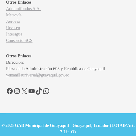
Otros Enlaces
Admunifondos S.A.
Metrovía
Aerovía
Urvaseo
Interagua
Consorcio SGS
Otros Enlaces
Dirección:
Plaza de la Administración 605 y República de Guayaquil
ventanillauniversal@guayaquil.gov.ec
Facebook
Instagram
X
YouTube
TikTok
WhatsApp
© 2026 GAD Municipal de Guayaquil - Guayaquil, Ecuador (LOTAIP Art.
7 Lit. O)