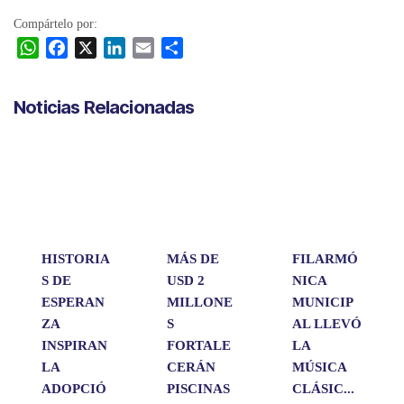
Compártelo por:
W
F
X
L
E
C
h
a
i
m
o
a
c
n
a
m
Noticias Relacionadas
t
e
k
i
p
s
b
e
l
a
A
o
d
r
p
o
I
t
p
k
n
i
r
HISTORIA
MÁS DE
FILARMÓ
S DE
USD 2
NICA
ESPERAN
MILLONE
MUNICIP
ZA
S
AL LLEVÓ
INSPIRAN
FORTALE
LA
LA
CERÁN
MÚSICA
ADOPCIÓ
PISCINAS
CLÁSIC...