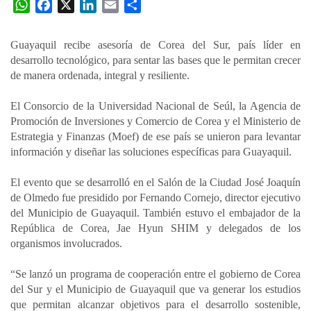
W
F
X
L
E
C
h
a
i
m
o
a
c
n
a
m
Guayaquil recibe asesoría de Corea del Sur, país líder en
t
e
k
i
p
desarrollo tecnológico, para sentar las bases que le permitan crecer
s
b
e
l
a
de manera ordenada, integral y resiliente.
A
o
d
r
p
o
I
t
El Consorcio de la Universidad Nacional de Seúl, la Agencia de
Promoción de Inversiones y Comercio de Corea y el Ministerio de
p
k
n
i
Estrategia y Finanzas (Moef) de ese país se unieron para levantar
r
información y diseñar las soluciones específicas para Guayaquil.
El evento que se desarrolló en el Salón de la Ciudad José Joaquín
de Olmedo fue presidido por Fernando Cornejo, director ejecutivo
del Municipio de Guayaquil. También estuvo el embajador de la
República de Corea, Jae Hyun SHIM y delegados de los
organismos involucrados.
“Se lanzó un programa de cooperación entre el gobierno de Corea
del Sur y el Municipio de Guayaquil que va generar los estudios
que permitan alcanzar objetivos para el desarrollo sostenible,