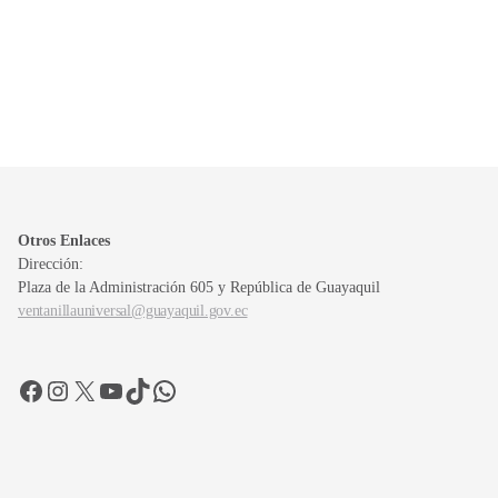
Otros Enlaces
Dirección:
Plaza de la Administración 605 y República de Guayaquil
ventanillauniversal@guayaquil.gov.ec
Facebook
Instagram
X
YouTube
TikTok
WhatsApp