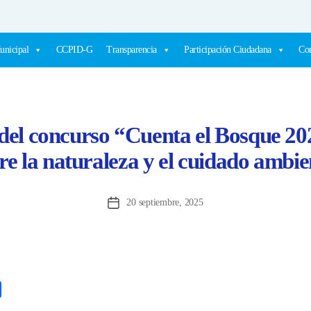
unicipal
CCPID-G
Transparencia
Participación Ciudadana
Com
el concurso “Cuenta el Bosque 20
re la naturaleza y el cuidado ambie
20 septiembre, 2025
Fecha
de
la
entrada
C
o