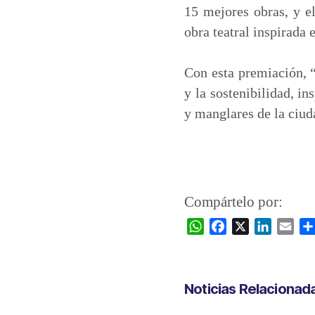
15 mejores obras, y e
obra teatral inspirada
Con esta premiación, 
y la sostenibilidad, i
y manglares de la ciud
Compártelo por:
W
F
X
L
E
h
a
i
m
a
c
n
a
t
e
k
i
Noticias Relacionad
s
b
e
l
A
o
d