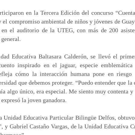
m
p
rticiparon en la Tercera Edición del concurso “Cuent
a
 y el compromiso ambiental de niños y jóvenes de Guay
r
 en el auditorio de la UTEG, con más de 200 asisten
t
 general.
i
r
idad Educativa Baltasara Calderón, se llevó el prim
uento inspirado en el jaguar, especie emblemática
refleja cómo la interacción humana pone en riesgo l
versidad que debemos proteger. “Puedo entender que la 
ía algo único, era especial. Me siento muy contenta 
 expresó la joven ganadora.
a Unidad Educativa Particular Bilingüe Delfos, obtuv
”, y Gabriel Castaño Vargas, de la Unidad Educativa C
s hermoso”.