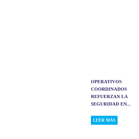
p
o
I
p
k
n
OPERATIVOS
COORDINADOS
REFUERZAN LA
SEGURIDAD EN...
LEER MÁS