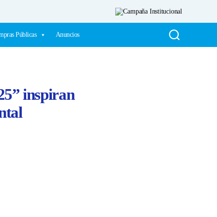
pras Públicas
Anuncios
25” inspiran
ntal