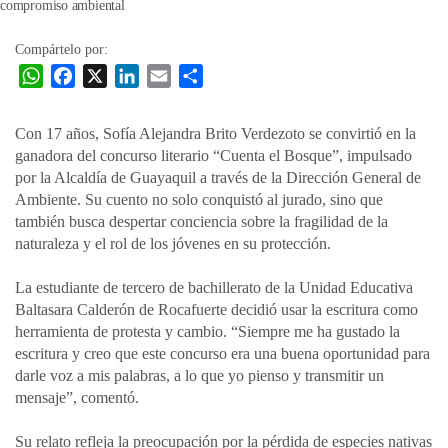
Compártelo por:
W
F
X
L
E
C
h
a
i
m
o
a
c
n
a
m
Con 17 años, Sofía Alejandra Brito Verdezoto se convirtió en la
t
e
k
i
p
ganadora del concurso literario “Cuenta el Bosque”, impulsado
s
b
e
l
a
por la Alcaldía de Guayaquil a través de la Dirección General de
A
o
d
r
Ambiente. Su cuento no solo conquistó al jurado, sino que
p
o
I
t
también busca despertar conciencia sobre la fragilidad de la
naturaleza y el rol de los jóvenes en su protección.
p
k
n
i
r
La estudiante de tercero de bachillerato de la Unidad Educativa
Baltasara Calderón de Rocafuerte decidió usar la escritura como
herramienta de protesta y cambio. “Siempre me ha gustado la
escritura y creo que este concurso era una buena oportunidad para
darle voz a mis palabras, a lo que yo pienso y transmitir un
mensaje”, comentó.
Su relato refleja la preocupación por la pérdida de especies nativas