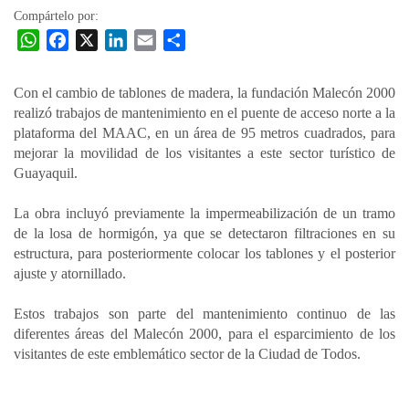
Compártelo por:
W
F
X
L
E
C
h
a
i
m
o
a
c
n
a
m
Con el cambio de tablones de madera, la fundación Malecón 2000
t
e
k
i
p
realizó trabajos de mantenimiento en el puente de acceso norte a la
s
b
e
l
a
plataforma del MAAC, en un área de 95 metros cuadrados, para
A
o
d
r
mejorar la movilidad de los visitantes a este sector turístico de
p
o
I
t
Guayaquil.
p
k
n
i
La obra incluyó previamente la impermeabilización de un tramo
r
de la losa de hormigón, ya que se detectaron filtraciones en su
estructura, para posteriormente colocar los tablones y el posterior
ajuste y atornillado.
Estos trabajos son parte del mantenimiento continuo de las
diferentes áreas del Malecón 2000, para el esparcimiento de los
visitantes de este emblemático sector de la Ciudad de Todos.