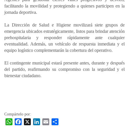
facilitando la movilidad y protegiendo a quienes participen en la
jornada deportiva.
La Dirección de Salud e Higiene movilizará siete grupos de
emergencia ubicados estratégicamente, listos para brindar atención
prehospitalaria y responder rápidamente ante cualquier
eventualidad. Además, un vehículo de respuesta inmediata y el
equipo logístico complementarán la cobertura del operativo.
El contingente municipal estará presente antes, durante y después
del partido, reafirmando su compromiso con la seguridad y el
bienestar ciudadano.
Compártelo por:
W
F
X
L
E
C
h
a
i
m
o