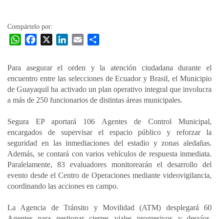
la
entrada
Compártelo por:
W
F
X
L
E
C
h
a
i
m
o
a
c
n
a
m
Para asegurar el orden y la atención ciudadana durante el
t
e
k
i
p
encuentro entre las selecciones de Ecuador y Brasil, el Municipio
s
b
e
l
a
de Guayaquil ha activado un plan operativo integral que involucra
A
o
d
r
a más de 250 funcionarios de distintas áreas municipales.
p
o
I
t
Segura EP aportará 106 Agentes de Control Municipal,
p
k
n
i
encargados de supervisar el espacio público y reforzar la
r
seguridad en las inmediaciones del estadio y zonas aledañas.
Además, se contará con varios vehículos de respuesta inmediata.
Paralelamente, 83 evaluadores monitorearán el desarrollo del
evento desde el Centro de Operaciones mediante videovigilancia,
coordinando las acciones en campo.
La Agencia de Tránsito y Movilidad (ATM) desplegará 60
Agentes para gestionar cierres viales progresivos y desvíos,