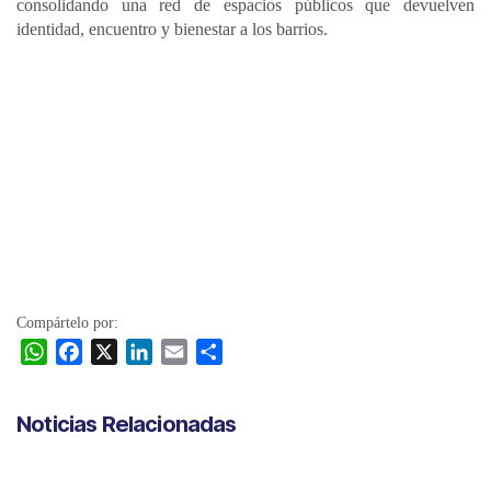
consolidando una red de espacios públicos que devuelven
identidad, encuentro y bienestar a los barrios.
Compártelo por:
W
F
X
L
E
C
h
a
i
m
o
a
c
n
a
m
Noticias Relacionadas
t
e
k
i
p
s
b
e
l
a
A
o
d
r