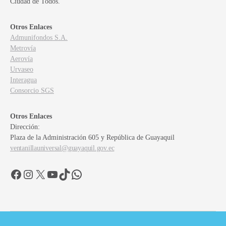
Ciudad de Todos.
Otros Enlaces
Admunifondos S.A.
Metrovía
Aerovía
Urvaseo
Interagua
Consorcio SGS
Otros Enlaces
Dirección:
Plaza de la Administración 605 y República de Guayaquil
ventanillauniversal@guayaquil.gov.ec
Facebook
Instagram
X
YouTube
TikTok
WhatsApp