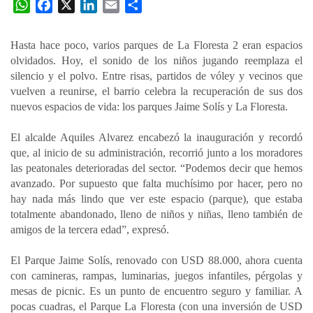
W
F
X
L
E
C
h
a
i
m
o
a
c
n
a
m
Hasta hace poco, varios parques de La Floresta 2 eran espacios
t
e
k
i
p
olvidados. Hoy, el sonido de los niños jugando reemplaza el
s
b
e
l
a
silencio y el polvo. Entre risas, partidos de vóley y vecinos que
A
o
d
r
vuelven a reunirse, el barrio celebra la recuperación de sus dos
p
o
I
t
nuevos espacios de vida: los parques Jaime Solís y La Floresta.
p
k
n
i
El alcalde Aquiles Alvarez encabezó la inauguración y recordó
r
que, al inicio de su administración, recorrió junto a los moradores
las peatonales deterioradas del sector. “Podemos decir que hemos
avanzado. Por supuesto que falta muchísimo por hacer, pero no
hay nada más lindo que ver este espacio (parque), que estaba
totalmente abandonado, lleno de niños y niñas, lleno también de
amigos de la tercera edad”, expresó.
El Parque Jaime Solís, renovado con USD 88.000, ahora cuenta
con camineras, rampas, luminarias, juegos infantiles, pérgolas y
mesas de picnic. Es un punto de encuentro seguro y familiar. A
pocas cuadras, el Parque La Floresta (con una inversión de USD