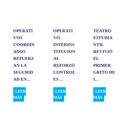
p
o
I
t
p
k
n
i
r
OPERATI
OPERATI
TEATRO
VOS
VO
ESTUDIA
COORDIN
INTERINS
NTIL
ADOS
TITUCION
REVIVIÓ
REFUERZ
AL
EL
AN LA
REFORZÓ
PRIMER
SEGURID
CONTROL
GRITO DE
AD EN...
ES ...
I...
LEER
LEER
LEER
MÁS
MÁS
MÁS