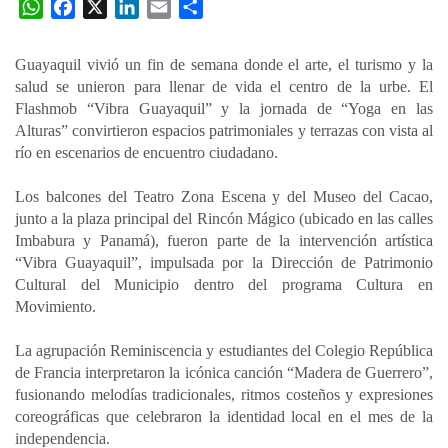
W
F
X
L
E
C
h
a
i
m
o
a
c
n
a
m
Guayaquil vivió un fin de semana donde el arte, el turismo y la
t
e
k
i
p
salud se unieron para llenar de vida el centro de la urbe. El
s
b
e
l
a
Flashmob “Vibra Guayaquil” y la jornada de “Yoga en las
A
o
d
r
Alturas” convirtieron espacios patrimoniales y terrazas con vista al
p
o
I
t
río en escenarios de encuentro ciudadano.
p
k
n
i
Los balcones del Teatro Zona Escena y del Museo del Cacao,
r
junto a la plaza principal del Rincón Mágico (ubicado en las calles
Imbabura y Panamá), fueron parte de la intervención artística
“Vibra Guayaquil”, impulsada por la Dirección de Patrimonio
Cultural del Municipio dentro del programa Cultura en
Movimiento.
La agrupación Reminiscencia y estudiantes del Colegio República
de Francia interpretaron la icónica canción “Madera de Guerrero”,
fusionando melodías tradicionales, ritmos costeños y expresiones
coreográficas que celebraron la identidad local en el mes de la
independencia.