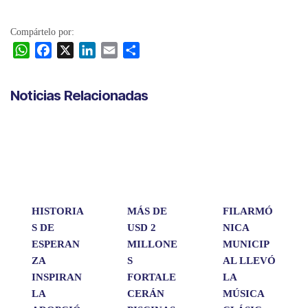
Compártelo por:
W
F
X
L
E
C
h
a
i
m
o
a
c
n
a
m
Noticias Relacionadas
t
e
k
i
p
s
b
e
l
a
A
o
d
r
p
o
I
t
p
k
n
i
r
HISTORIA
MÁS DE
FILARMÓ
S DE
USD 2
NICA
ESPERAN
MILLONE
MUNICIP
ZA
S
AL LLEVÓ
INSPIRAN
FORTALE
LA
LA
CERÁN
MÚSICA