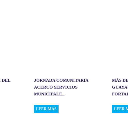
r
t
i
r
 DEL
JORNADA COMUNITARIA
MÁS DE
ACERCÓ SERVICIOS
GUAYA
MUNICIPALE...
FORTAL
LEER MÁS
LEER 