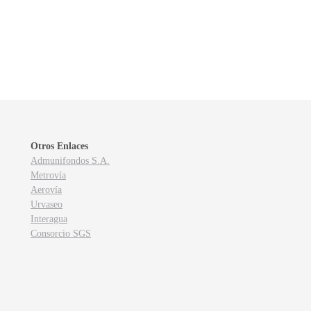
Otros Enlaces
Admunifondos S.A.
Metrovía
Aerovía
Urvaseo
Interagua
Consorcio SGS