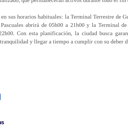
 en sus horarios habituales: la Terminal Terrestre de G
l Pascuales abrirá de 05h00 a 21h00 y la Terminal d
2h00. Con esta planificación, la ciudad busca garan
tranquilidad y llegar a tiempo a cumplir con su deber 
C
o
m
p
as
a