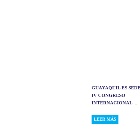
A
o
d
p
o
I
p
k
n
GUAYAQUIL ES SEDE
IV CONGRESO
INTERNACIONAL ...
LEER MÁS