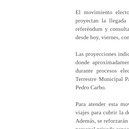
a
c
n
a
t
e
k
i
El movimiento electo
s
b
e
l
proyectan la llegad
A
o
d
referéndum y consulta
p
o
I
desde hoy, viernes, co
p
k
n
Las proyecciones indic
donde aproximadament
durante procesos el
Terrestre Municipal P
Pedro Carbo.
Para atender esta mov
viajes para cubrir la 
Además, se reforzarán 
personal privado espec