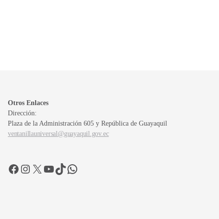
Otros Enlaces
Dirección:
Plaza de la Administración 605 y República de Guayaquil
ventanillauniversal@guayaquil.gov.ec
Facebook
Instagram
X
YouTube
TikTok
WhatsApp