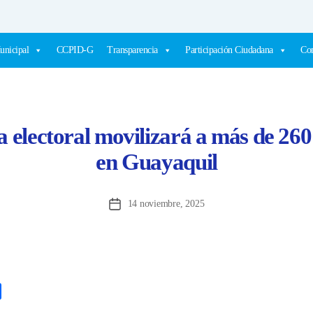
unicipal
CCPID-G
Transparencia
Participación Ciudadana
Com
 electoral movilizará a más de 260
en Guayaquil
14 noviembre, 2025
Fecha
de
la
entrada
C
o