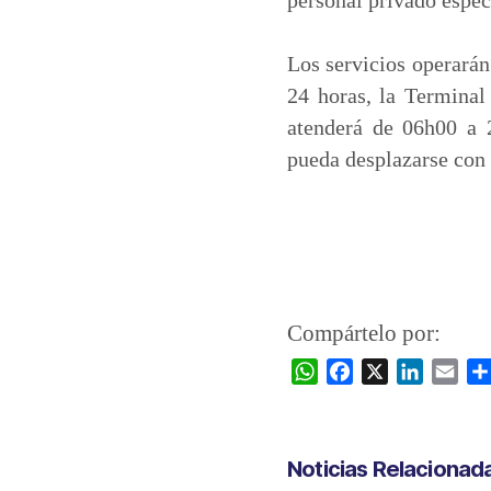
Los servicios operarán
24 horas, la Termina
atenderá de 06h00 a 2
pueda desplazarse con 
Compártelo por:
W
F
X
L
E
h
a
i
m
a
c
n
a
t
e
k
i
Noticias Relacionad
s
b
e
l