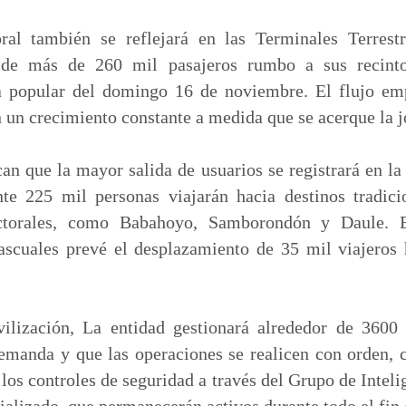
m
p
ral también se reflejará en las Terminales Terrest
a
a de más de 260 mil pasajeros rumbo a sus recinto
r
 popular del domingo 16 de noviembre. El flujo emp
t
n un crecimiento constante a medida que se acerque la j
i
r
an que la mayor salida de usuarios se registrará en la
e 225 mil personas viajarán hacia destinos tradici
ectorales, como Babahoyo, Samborondón y Daule. E
ascuales prevé el desplazamiento de 35 mil viajeros
ilización, La entidad gestionará alrededor de 3600 
demanda y que las operaciones se realicen con orden, c
los controles de seguridad a través del Grupo de Inteli
ializado, que permanecerán activos durante todo el fin