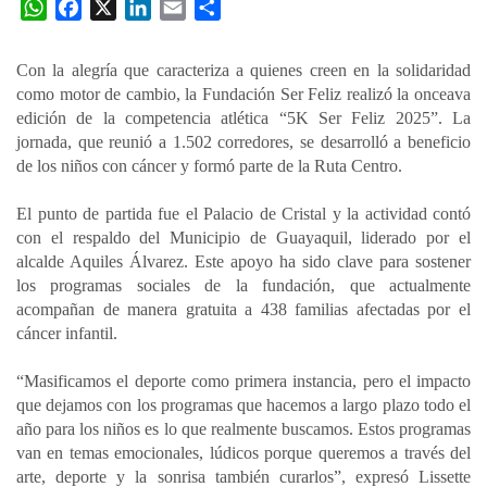
W
F
X
L
E
C
h
a
i
m
o
a
c
n
a
m
Con la alegría que caracteriza a quienes creen en la solidaridad
t
e
k
i
p
como motor de cambio, la Fundación Ser Feliz realizó la onceava
s
b
e
l
a
edición de la competencia atlética “5K Ser Feliz 2025”. La
A
o
d
r
jornada, que reunió a 1.502 corredores, se desarrolló a beneficio
p
o
I
t
de los niños con cáncer y formó parte de la Ruta Centro.
p
k
n
i
El punto de partida fue el Palacio de Cristal y la actividad contó
r
con el respaldo del Municipio de Guayaquil, liderado por el
alcalde Aquiles Álvarez. Este apoyo ha sido clave para sostener
los programas sociales de la fundación, que actualmente
acompañan de manera gratuita a 438 familias afectadas por el
cáncer infantil.
“Masificamos el deporte como primera instancia, pero el impacto
que dejamos con los programas que hacemos a largo plazo todo el
año para los niños es lo que realmente buscamos. Estos programas
van en temas emocionales, lúdicos porque queremos a través del
arte, deporte y la sonrisa también curarlos”, expresó Lissette