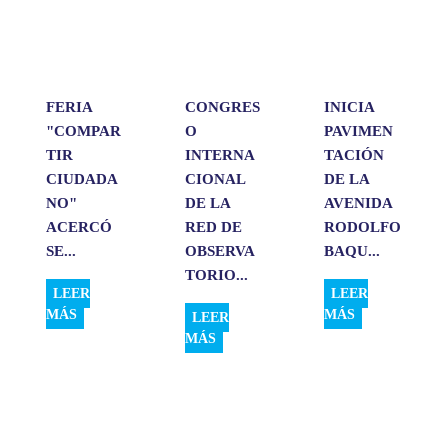
p
o
I
t
p
k
n
i
r
FERIA
CONGRES
INICIA
"COMPAR
O
PAVIMEN
TIR
INTERNA
TACIÓN
CIUDADA
CIONAL
DE LA
NO"
DE LA
AVENIDA
ACERCÓ
RED DE
RODOLFO
SE...
OBSERVA
BAQU...
TORIO...
LEER
LEER
MÁS
MÁS
LEER
MÁS