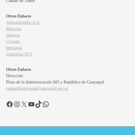
Ciudad de Todos.
Otros Enlaces
Admunifondos S.A.
Metrovía
Aerovía
Urvaseo
Interagua
Consorcio SGS
Otros Enlaces
Dirección:
Plaza de la Administración 605 y República de Guayaquil
ventanillauniversal@guayaquil.gov.ec
Facebook
Instagram
X
YouTube
TikTok
WhatsApp