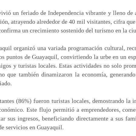
m
p
vivió un feriado de Independencia vibrante y lleno de 
a
ión, atrayendo alrededor de 40 mil visitantes, cifra que
r
 confirma un crecimiento sostenido del turismo en la ci
t
i
quil organizó una variada programación cultural, recr
r
tos puntos de Guayaquil, convirtiendo la urbe en un es
igos y turistas locales. Estas actividades no solo prom
ino que también dinamizaron la economía, generand
iado.
tantes (86%) fueron turistas locales, demostrando la 
onómico. Este flujo permitió a emprendedores, come
ar sus ingresos, beneficiando directamente a sus fami
de servicios en Guayaquil.