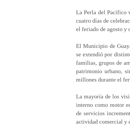
a
c
n
a
t
e
k
i
La Perla del Pacífico 
s
b
e
l
cuatro días de celebrac
A
o
d
el feriado de agosto y
p
o
I
p
k
n
El Municipio de Guaya
se extendió por distin
familias, grupos de am
patrimonio urbano, s
millones durante el fer
La mayoría de los visi
interno como motor ec
de servicios increment
actividad comercial y 