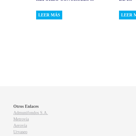
LEER MÁS
LEER 
Otros Enlaces
Admunifondos S.A.
Metrovía
Aerovía
Urvaseo