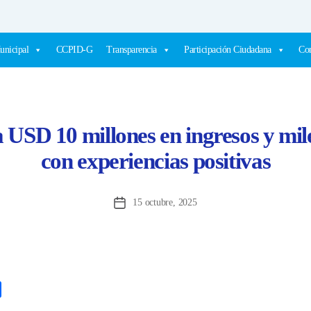
unicipal
CCPID-G
Transparencia
Participación Ciudadana
Com
 USD 10 millones en ingresos y mile
con experiencias positivas
15 octubre, 2025
Fecha
de
la
entrada
C
o