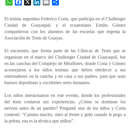
W
F
X
L
E
C
h
a
i
m
o
a
c
n
a
m
El tenista argentino Federico Coria, que participa en el Challenger
t
e
k
i
p
Ciudad de Guayaquil, y el ecuatoriano Emilio Gómez
s
b
e
l
a
compartieron con los alumnos de las escuelas que regenta la
A
o
d
r
Asociación de Tenis de Guayas.
p
o
I
t
El encuentro, que forma parte de las Clínicas de Tenis que se
p
k
n
i
organizan en el marco del Challenger Ciudad de Guayaquil, fue
r
en las canchas del Complejo de Miraflores, donde Coria y Gómez
aconsejaron a los niños tenistas que deben obedecer a sus
entrenadores en la cancha y en casa a sus padres, para que sean
buenos deportistas y excelentes seres humanos.
Los niños interactuaron en este evento, donde los profesionales
del tenis contaron sus experiencias. ¿Cómo se dominan los
nervios antes de un partido? Preguntó uno de los niños y Coria
contestó: “Camino mucho, miro al frente y grito cuando le pego a
la pelota, esa es la técnica que utilizo”.