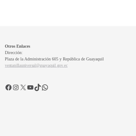
Otros Enlaces
Dirección:
Plaza de la Administración 605 y República de Guayaquil
ventanillauniversal@guayaquil.gov.ec
Facebook
Instagram
X
YouTube
TikTok
WhatsApp