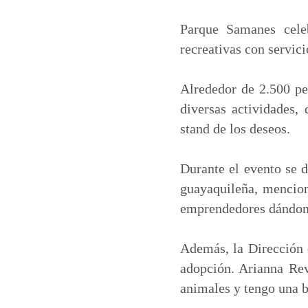
a
c
n
a
t
e
k
i
Parque Samanes cele
s
b
e
l
recreativas con servic
A
o
d
p
o
I
Alrededor de 2.500 per
p
k
n
diversas actividades, 
stand de los deseos.
Durante el evento se 
guayaquileña, mencion
emprendedores dándono
Además, la Dirección 
adopción. Arianna Rev
animales y tengo una be