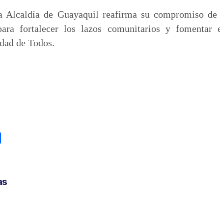
a Alcaldía de Guayaquil reafirma su compromiso de
para fortalecer los lazos comunitarios y fomentar e
udad de Todos.
C
o
m
p
as
a
r
t