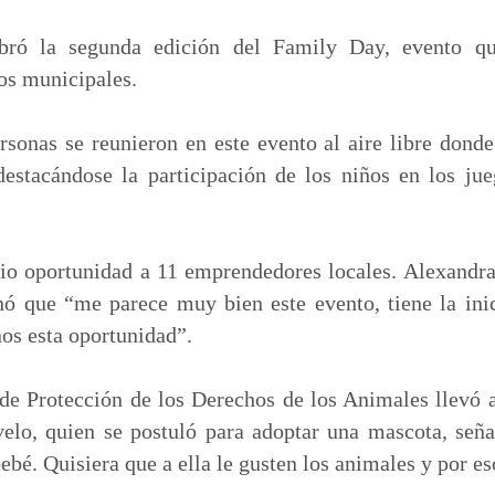
m
p
bró la segunda edición del Family Day, evento que
a
ios municipales.
r
t
sonas se reunieron en este evento al aire libre donde
i
destacándose la participación de los niños en los ju
r
dio oportunidad a 11 emprendedores locales. Alexandr
ó que “me parece muy bien este evento, tiene la inic
s esta oportunidad”.
de Protección de los Derechos de los Animales llevó
elo, quien se postuló para adoptar una mascota, señ
bé. Quisiera que a ella le gusten los animales y por es