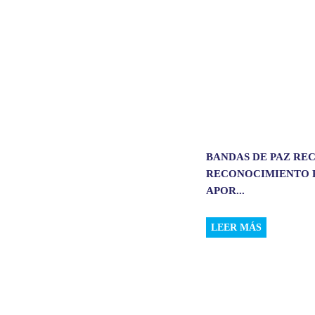
p
k
n
BANDAS DE PAZ RE
RECONOCIMIENTO 
APOR...
LEER MÁS