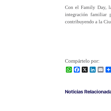
Con el Family Day, l
integración familiar 
contribuyendo a la Ci
Compártelo por:
W
F
X
L
E
h
a
i
m
a
c
n
a
t
e
k
i
Noticias Relacionad
s
b
e
l
A
o
d
p
o
I