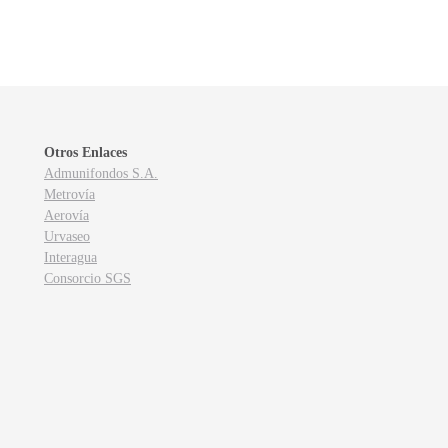
Otros Enlaces
Admunifondos S.A.
Metrovía
Aerovía
Urvaseo
Interagua
Consorcio SGS