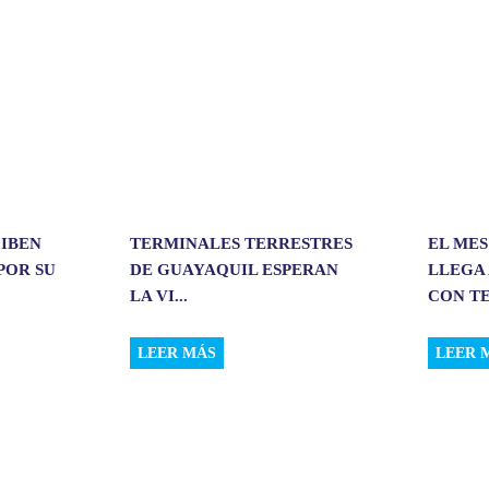
i
r
CIBEN
TERMINALES TERRESTRES
EL MES
POR SU
DE GUAYAQUIL ESPERAN
LLEGA 
LA VI...
CON TE
LEER MÁS
LEER 