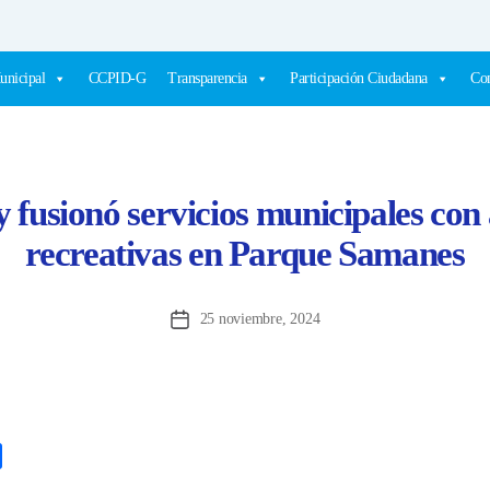
unicipal
CCPID-G
Transparencia
Participación Ciudadana
Com
 fusionó servicios municipales con 
recreativas en Parque Samanes
25 noviembre, 2024
Fecha
de
la
entrada
C
o