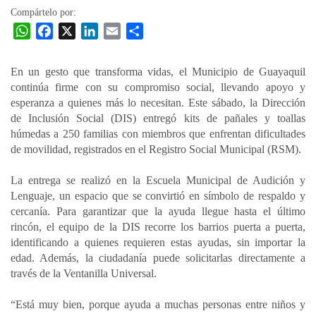
Compártelo por:
W
F
X
L
E
C
h
a
i
m
o
a
c
n
a
m
En un gesto que transforma vidas, el Municipio de Guayaquil
t
e
k
i
p
continúa firme con su compromiso social, llevando apoyo y
s
b
e
l
a
esperanza a quienes más lo necesitan. Este sábado, la Dirección
A
o
d
r
de Inclusión Social (DIS) entregó kits de pañales y toallas
p
o
I
t
húmedas a 250 familias con miembros que enfrentan dificultades
de movilidad, registrados en el Registro Social Municipal (RSM).
p
k
n
i
r
La entrega se realizó en la Escuela Municipal de Audición y
Lenguaje, un espacio que se convirtió en símbolo de respaldo y
cercanía. Para garantizar que la ayuda llegue hasta el último
rincón, el equipo de la DIS recorre los barrios puerta a puerta,
identificando a quienes requieren estas ayudas, sin importar la
edad. Además, la ciudadanía puede solicitarlas directamente a
través de la Ventanilla Universal.
“Está muy bien, porque ayuda a muchas personas entre niños y