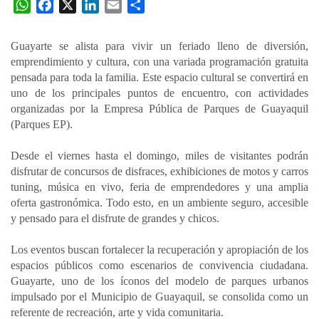
W
F
X
L
E
C
h
a
i
m
o
a
c
n
a
m
Guayarte se alista para vivir un feriado lleno de diversión,
t
e
k
i
p
emprendimiento y cultura, con una variada programación gratuita
s
b
e
l
a
pensada para toda la familia. Este espacio cultural se convertirá en
A
o
d
r
uno de los principales puntos de encuentro, con actividades
p
o
I
t
organizadas por la Empresa Pública de Parques de Guayaquil
(Parques EP).
p
k
n
i
r
Desde el viernes hasta el domingo, miles de visitantes podrán
disfrutar de concursos de disfraces, exhibiciones de motos y carros
tuning, música en vivo, feria de emprendedores y una amplia
oferta gastronómica. Todo esto, en un ambiente seguro, accesible
y pensado para el disfrute de grandes y chicos.
Los eventos buscan fortalecer la recuperación y apropiación de los
espacios públicos como escenarios de convivencia ciudadana.
Guayarte, uno de los íconos del modelo de parques urbanos
impulsado por el Municipio de Guayaquil, se consolida como un
referente de recreación, arte y vida comunitaria.