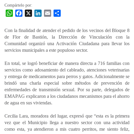
Compártelo por:
W
F
X
L
E
C
h
a
i
m
o
a
c
n
a
m
Con la finalidad de atender el pedido de los vecinos del Bloque 8
t
e
k
i
p
de Flor de Bastión, la Dirección de Vinculación con la
s
b
e
l
a
Comunidad organizó una Activación Ciudadana para llevar los
A
o
d
r
servicios municipales a este populoso sector.
p
o
I
t
En total, se logró beneficiar de manera directa a 716 familias con
p
k
n
i
servicios como adosamiento del cableado, atenciones veterinarias
r
y entrega de medicamentos para perros y gatos. Adicionalmente se
brindó una charla especial sobre métodos de prevención de
enfermedades de transmisión sexual. Por su parte, delegados de
EMAPAG explicaron a los ciudadanos mecanismos para el ahorro
de agua en sus viviendas.
Cecilia Lara, moradora del lugar, expresó que “esta es la primera
vez que el Municipio llega a nuestro sector con una actividad
como esta, ya atendieron a mis cuatro perritos, me siento feliz,