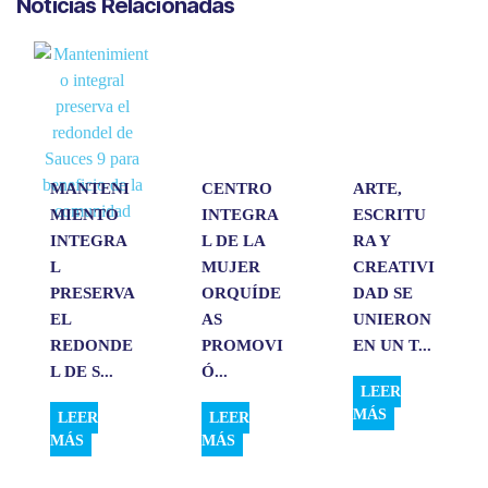
Noticias Relacionadas
t
e
k
i
p
s
b
e
l
a
A
o
d
r
p
o
I
t
p
k
n
i
r
MANTENI
CENTRO
ARTE,
MIENTO
INTEGRA
ESCRITU
INTEGRA
L DE LA
RA Y
L
MUJER
CREATIVI
PRESERVA
ORQUÍDE
DAD SE
EL
AS
UNIERON
REDONDE
PROMOVI
EN UN T...
L DE S...
Ó...
LEER
MÁS
LEER
LEER
MÁS
MÁS