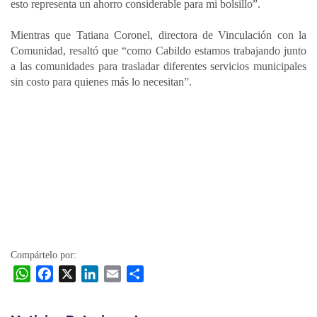
esto representa un ahorro considerable para mi bolsillo”.
Mientras que Tatiana Coronel, directora de Vinculación con la
Comunidad, resaltó que “como Cabildo estamos trabajando junto
a las comunidades para trasladar diferentes servicios municipales
sin costo para quienes más lo necesitan”.
Compártelo por:
W
F
X
L
E
C
h
a
i
m
o
a
c
n
a
m