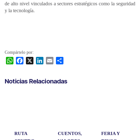
de alto nivel vinculados a sectores estratégicos como la seguridad
y la tecnología.
Compártelo por:
W
F
X
L
E
C
h
a
i
m
o
a
c
n
a
m
Noticias Relacionadas
t
e
k
i
p
s
b
e
l
a
A
o
d
r
p
o
I
t
p
k
n
i
r
RUTA
CUENTOS,
FERIA Y