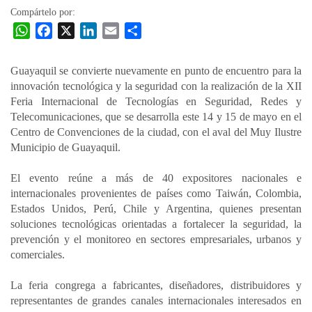
Compártelo por:
W
F
X
L
E
C
h
a
i
m
o
a
c
n
a
m
Guayaquil se convierte nuevamente en punto de encuentro para la
t
e
k
i
p
innovación tecnológica y la seguridad con la realización de la XII
s
b
e
l
a
Feria Internacional de Tecnologías en Seguridad, Redes y
A
o
d
r
Telecomunicaciones, que se desarrolla este 14 y 15 de mayo en el
p
o
I
t
Centro de Convenciones de la ciudad, con el aval del Muy Ilustre
Municipio de Guayaquil.
p
k
n
i
r
El evento reúne a más de 40 expositores nacionales e
internacionales provenientes de países como Taiwán, Colombia,
Estados Unidos, Perú, Chile y Argentina, quienes presentan
soluciones tecnológicas orientadas a fortalecer la seguridad, la
prevención y el monitoreo en sectores empresariales, urbanos y
comerciales.
La feria congrega a fabricantes, diseñadores, distribuidores y
representantes de grandes canales internacionales interesados en