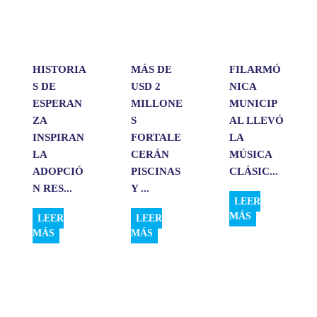
p
o
I
t
p
k
n
i
r
HISTORIA
MÁS DE
FILARMÓ
S DE
USD 2
NICA
ESPERAN
MILLONE
MUNICIP
ZA
S
AL LLEVÓ
INSPIRAN
FORTALE
LA
LA
CERÁN
MÚSICA
ADOPCIÓ
PISCINAS
CLÁSIC...
N RES...
Y ...
LEER
MÁS
LEER
LEER
MÁS
MÁS