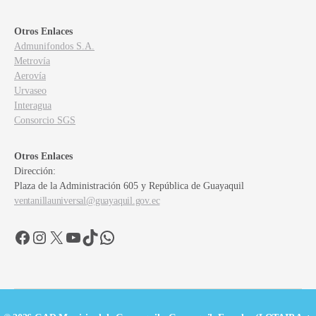
Otros Enlaces
Admunifondos S.A.
Metrovía
Aerovía
Urvaseo
Interagua
Consorcio SGS
Otros Enlaces
Dirección:
Plaza de la Administración 605 y República de Guayaquil
ventanillauniversal@guayaquil.gov.ec
Facebook
Instagram
X
YouTube
TikTok
WhatsApp