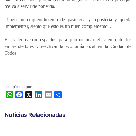
me va a servir de por vida.
Tengo un emprendimiento de pastelería y repostería y quería
implementar, siento que esto es un buen complemento”.
Estas ferias son espacios para promocionar el talento de los
emprendedores y reactivar la economía local en la Ciudad de
Todos.
Compártelo por:
W
F
X
L
E
C
h
a
i
m
o
a
c
n
a
m
Noticias Relacionadas
t
e
k
i
p
s
b
e
l
a
A
o
d
r