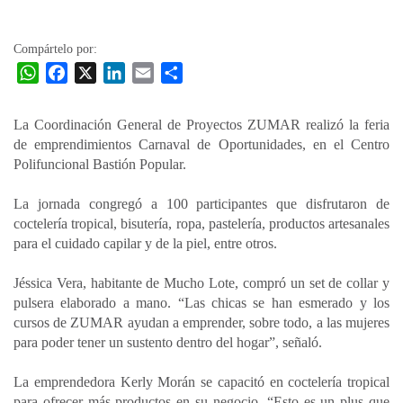
la
entrada
Compártelo por:
W
F
X
L
E
C
h
a
i
m
o
a
c
n
a
m
La Coordinación General de Proyectos ZUMAR realizó la feria
t
e
k
i
p
de emprendimientos Carnaval de Oportunidades, en el Centro
s
b
e
l
a
Polifuncional Bastión Popular.
A
o
d
r
p
o
I
t
La jornada congregó a 100 participantes que disfrutaron de
coctelería tropical, bisutería, ropa, pastelería, productos artesanales
p
k
n
i
para el cuidado capilar y de la piel, entre otros.
r
Jéssica Vera, habitante de Mucho Lote, compró un set de collar y
pulsera elaborado a mano. “Las chicas se han esmerado y los
cursos de ZUMAR ayudan a emprender, sobre todo, a las mujeres
para poder tener un sustento dentro del hogar”, señaló.
La emprendedora Kerly Morán se capacitó en coctelería tropical
para ofrecer más productos en su negocio. “Esto es un plus que