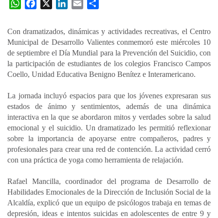
W
F
X
L
E
C
h
a
i
m
o
a
c
n
a
m
Con dramatizados, dinámicas y actividades recreativas, el Centro
t
e
k
i
p
Municipal de Desarrollo Valientes conmemoró este miércoles 10
s
b
e
l
a
de septiembre el Día Mundial para la Prevención del Suicidio, con
A
o
d
r
la participación de estudiantes de los colegios Francisco Campos
p
o
I
t
Coello, Unidad Educativa Benigno Benítez e Interamericano.
p
k
n
i
La jornada incluyó espacios para que los jóvenes expresaran sus
r
estados de ánimo y sentimientos, además de una dinámica
interactiva en la que se abordaron mitos y verdades sobre la salud
emocional y el suicidio. Un dramatizado les permitió reflexionar
sobre la importancia de apoyarse entre compañeros, padres y
profesionales para crear una red de contención. La actividad cerró
con una práctica de yoga como herramienta de relajación.
Rafael Mancilla, coordinador del programa de Desarrollo de
Habilidades Emocionales de la Dirección de Inclusión Social de la
Alcaldía, explicó que un equipo de psicólogos trabaja en temas de
depresión, ideas e intentos suicidas en adolescentes de entre 9 y