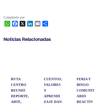
Compártelo por:
W
F
X
L
E
C
h
a
i
m
o
a
c
n
a
m
Noticias Relacionadas
t
e
k
i
p
s
b
e
l
a
A
o
d
r
p
o
I
t
p
k
n
i
r
RUTA
CUENTOS,
FERIA Y
CENTRO
VALORES
BINGO
REUNIÓ
Y
COMUNIT
DEPORTE,
APRENDI
ARIO
ARTE,
ZAJE DAN
REACTIV