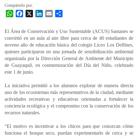
Compártelo por:
W
F
X
L
E
C
h
a
i
m
o
a
c
n
a
m
El Área de Conservación y Uso Sustentable (ACUS) Samanes se
t
e
k
i
p
convirtió en un aula al aire libre para cerca de 40 estudiantes de
s
b
e
l
a
noveno año de educación básica del colegio Liceo Los Delfines,
A
o
d
r
quienes participaron en una jornada de sensibilización ambiental
p
o
I
t
organizada por la Dirección General de Ambiente del Municipio
de Guayaquil, en conmemoración del Día del Niño, celebrado
p
k
n
i
este 1 de junio.
r
La iniciativa permitió a los alumnos explorar de manera directa
uno de los ecosistemas más representativos de la ciudad, mediante
actividades recreativas y educativas orientadas a fortalecer la
conciencia ecológica y el compromiso con la conservación de los
recursos naturales.
“El motivo es incentivar a los chicos para que conozcan cómo
funciona el bosque seco, puedan experimentarlo de cerca y se