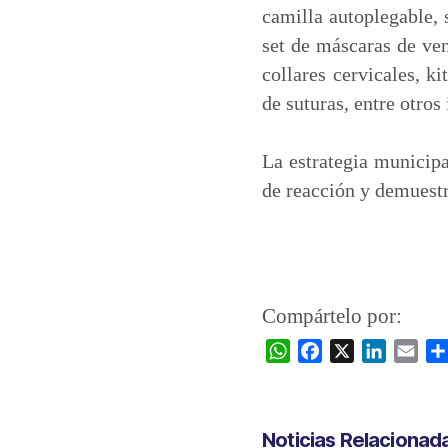
camilla autoplegable, 
set de máscaras de ven
collares cervicales, k
de suturas, entre otros
La estrategia municipa
de reacción y demuestr
Compártelo por:
W
F
X
L
E
h
a
i
m
a
c
n
a
t
e
k
i
Noticias Relacionad
s
b
e
l