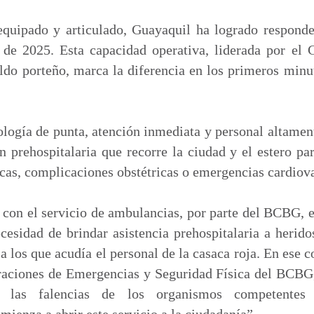
m
p
equipado y articulado, Guayaquil ha logrado respond
a
 de 2025. Esta capacidad operativa, liderada por el
r
ldo porteño, marca la diferencia en los primeros minut
t
i
r
ogía de punta, atención inmediata y personal altamen
 prehospitalaria que recorre la ciudad y el estero par
icas, complicaciones obstétricas o emergencias cardiov
r con el servicio de ambulancias, por parte del BCBG
ecesidad de brindar asistencia prehospitalaria a heri
 a los que acudía el personal de la casaca roja. En ese 
eraciones de Emergencias y Seguridad Física del BCBG
ar las falencias de los organismos competentes
omienza a abrir este servicio a la ciudadanía”.