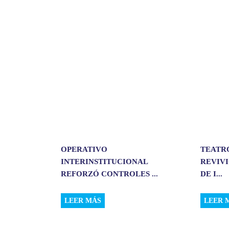
r
t
i
r
OPERATIVO
TEATR
INTERINSTITUCIONAL
REVIVI
REFORZÓ CONTROLES ...
DE I...
LEER MÁS
LEER 