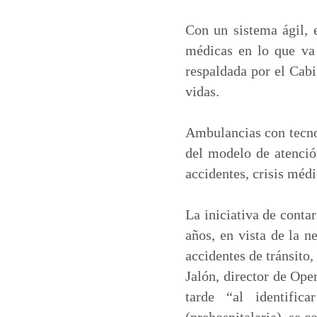
a
c
n
a
t
e
k
i
Con un sistema ágil, 
s
b
e
l
médicas en lo que va
A
o
d
respaldada por el Cabi
p
o
I
vidas.
p
k
n
Ambulancias con tecnol
del modelo de atención
accidentes, crisis méd
La iniciativa de conta
años, en vista de la n
accidentes de tránsito,
Jalón, director de Op
tarde “al identific
(prehospitalaria), se c