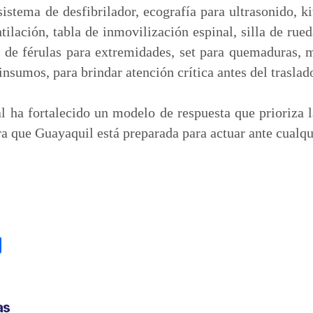
sistema de desfibrilador, ecografía para ultrasonido, ki
tilación, tabla de inmovilización espinal, silla de rued
it de férulas para extremidades, set para quemaduras, 
 insumos, para brindar atención crítica antes del traslad
l ha fortalecido un modelo de respuesta que prioriza 
a que Guayaquil está preparada para actuar ante cualq
C
o
m
p
as
a