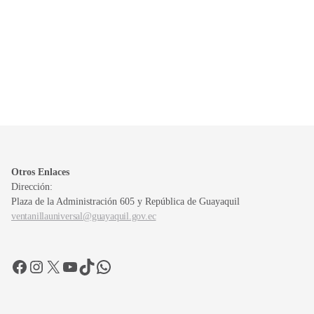
Otros Enlaces
Dirección:
Plaza de la Administración 605 y República de Guayaquil
ventanillauniversal@guayaquil.gov.ec
Facebook
Instagram
X
YouTube
TikTok
WhatsApp