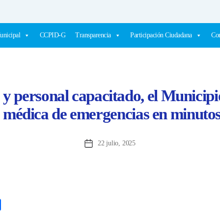
unicipal
CCPID-G
Transparencia
Participación Ciudadana
Com
y personal capacitado, el Municipio
 médica de emergencias en minutos
22 julio, 2025
Fecha
de
la
entrada
C
o