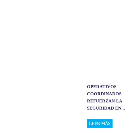
A
o
d
p
o
I
p
k
n
OPERATIVOS
COORDINADOS
REFUERZAN LA
SEGURIDAD EN...
LEER MÁS