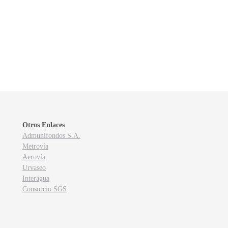
Otros Enlaces
Admunifondos S.A.
Metrovía
Aerovía
Urvaseo
Interagua
Consorcio SGS