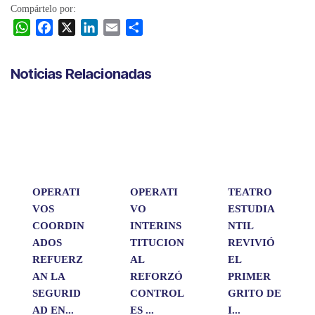
Compártelo por:
W
F
X
L
E
C
h
a
i
m
o
a
c
n
a
m
Noticias Relacionadas
t
e
k
i
p
s
b
e
l
a
A
o
d
r
p
o
I
t
p
k
n
i
r
OPERATI
OPERATI
TEATRO
VOS
VO
ESTUDIA
COORDIN
INTERINS
NTIL
ADOS
TITUCION
REVIVIÓ
REFUERZ
AL
EL
AN LA
REFORZÓ
PRIMER
SEGURID
CONTROL
GRITO DE
AD EN...
ES ...
I...