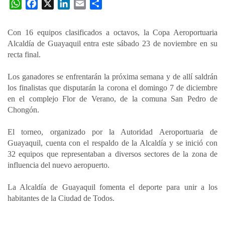
W
F
X
L
E
C
h
a
i
m
o
a
c
n
a
m
Con 16 equipos clasificados a octavos, la Copa Aeroportuaria
t
e
k
i
p
Alcaldía de Guayaquil entra este sábado 23 de noviembre en su
s
b
e
l
a
recta final.
A
o
d
r
p
o
I
t
Los ganadores se enfrentarán la próxima semana y de allí saldrán
los finalistas que disputarán la corona el domingo 7 de diciembre
p
k
n
i
en el complejo Flor de Verano, de la comuna San Pedro de
r
Chongón.
El torneo, organizado por la Autoridad Aeroportuaria de
Guayaquil, cuenta con el respaldo de la Alcaldía y se inició con
32 equipos que representaban a diversos sectores de la zona de
influencia del nuevo aeropuerto.
La Alcaldía de Guayaquil fomenta el deporte para unir a los
habitantes de la Ciudad de Todos.