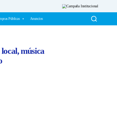
pras Públicas
Anuncios
local, música
o