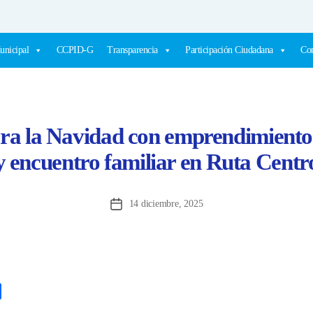
unicipal
CCPID-G
Transparencia
Participación Ciudadana
Com
a la Navidad con emprendimiento 
y encuentro familiar en Ruta Centr
14 diciembre, 2025
Fecha
de
la
entrada
C
o