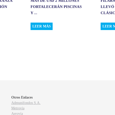
ERANZA
MÁS DE USD 2 MILLONES
FILAR
CIÓN
FORTALECERÁN PISCINAS
LLEVÓ
Y ...
CLÁSIC.
LEER MÁS
LEER 
Otros Enlaces
Admunifondos S.A.
Metrovía
Aerovía