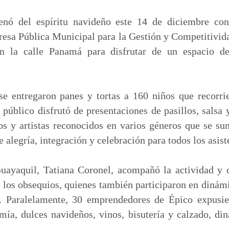
m
p
enó del espíritu navideño este 14 de diciembre con
a
resa Pública Municipal para la Gestión y Competitivid
r
en la calle Panamá para disfrutar de un espacio d
t
i
r
se entregaron panes y tortas a 160 niños que recorri
 público disfrutó de presentaciones de pasillos, salsa 
os y artistas reconocidos en varios géneros que se su
alegría, integración y celebración para todos los asist
uayaquil, Tatiana Coronel, acompañó la actividad y
 los obsequios, quienes también participaron en dinámi
d. Paralelamente, 30 emprendedores de Épico expusie
mía, dulces navideños, vinos, bisutería y calzado, d