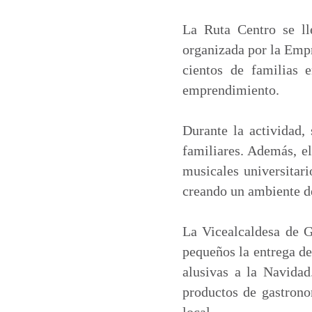
a
c
n
a
t
e
k
i
La Ruta Centro se ll
s
b
e
l
organizada por la Emp
A
o
d
cientos de familias 
p
o
I
emprendimiento.
p
k
n
Durante la actividad, 
familiares. Además, el
musicales universitari
creando un ambiente de 
La Vicealcaldesa de G
pequeños la entrega de
alusivas a la Navida
productos de gastrono
local.